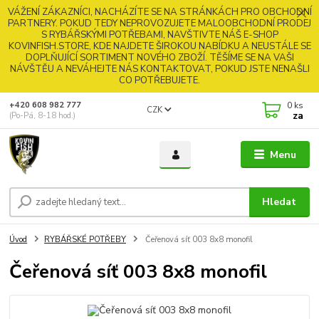
VÁŽENÍ ZÁKAZNÍCI, NACHÁZÍTE SE NA STRÁNKÁCH PRO OBCHODNÍ
PARTNERY. POKUD TEDY NEPROVOZUJETE MALOOBCHODNÍ PRODEJ
S RYBÁŘSKÝMI POTŘEBAMI, NAVŠTIVTE NÁŠ E-SHOP
KOVINFISH.STORE, KDE NAJDETE ŠIROKOU NABÍDKU A NEUSTÁLE SE
DOPLŇUJÍCÍ SORTIMENT NOVÉHO ZBOŽÍ. TĚŠÍME SE NA VAŠI
NÁVŠTĚU A NEVÁHEJTE NÁS KONTAKTOVAT, POKUD JSTE NENAŠLI
CO POTŘEBUJETE.
0
ks
+420 608 982 777
CZK
za
(Po-Pá, 8-18 hod.)
Menu
Hledat
Úvod
RYBÁŘSKÉ POTŘEBY
Čeřenová síť 003 8x8 monofil
Čeřenová síť 003 8x8 monofil