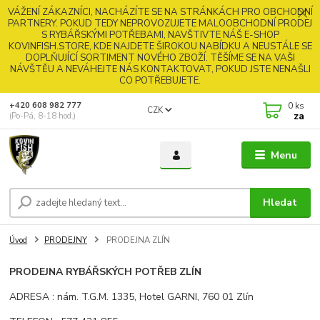
VÁŽENÍ ZÁKAZNÍCI, NACHÁZÍTE SE NA STRÁNKÁCH PRO OBCHODNÍ
PARTNERY. POKUD TEDY NEPROVOZUJETE MALOOBCHODNÍ PRODEJ
S RYBÁŘSKÝMI POTŘEBAMI, NAVŠTIVTE NÁŠ E-SHOP
KOVINFISH.STORE, KDE NAJDETE ŠIROKOU NABÍDKU A NEUSTÁLE SE
DOPLŇUJÍCÍ SORTIMENT NOVÉHO ZBOŽÍ. TĚŠÍME SE NA VAŠI
NÁVŠTĚU A NEVÁHEJTE NÁS KONTAKTOVAT, POKUD JSTE NENAŠLI
CO POTŘEBUJETE.
0
ks
+420 608 982 777
CZK
za
(Po-Pá, 8-18 hod.)
Menu
Hledat
Úvod
PRODEJNY
PRODEJNA ZLÍN
PRODEJNA RYBÁŘSKÝCH POTŘEB ZLÍN
ADRESA : nám. T.G.M. 1335, Hotel GARNI, 760 01 Zlín