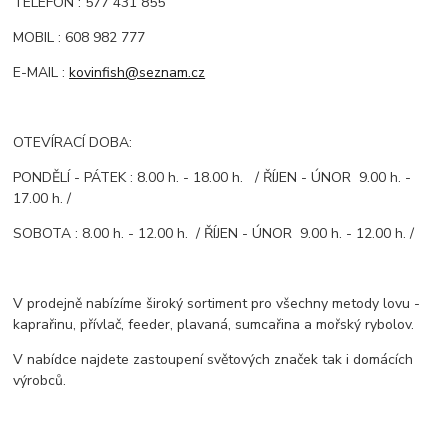
TELEFON : 577 431 855
MOBIL : 608 982 777
E-MAIL :
kovinfish@seznam.cz
OTEVÍRACÍ DOBA:
PONDĚLÍ - PÁTEK : 8.00 h. - 18.00 h. / ŘÍJEN - ÚNOR 9.00 h. -
17.00 h. /
SOBOTA : 8.00 h. - 12.00 h. / ŘÍJEN - ÚNOR 9.00 h. - 12.00 h. /
V prodejně nabízíme široký sortiment pro všechny metody lovu -
kaprařinu, přívlač, feeder, plavaná, sumcařina a mořský rybolov.
V nabídce najdete zastoupení světových značek tak i domácích
výrobců.