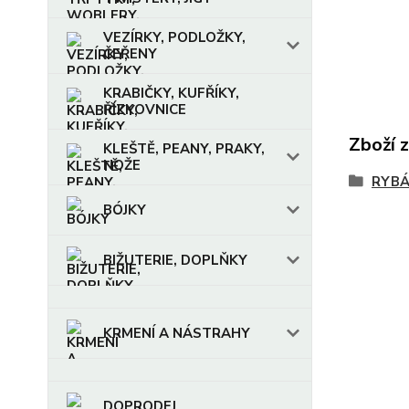
VEZÍRKY, PODLOŽKY,
ČEŘENY
KRABIČKY, KUFŘÍKY,
ŘÍZKOVNICE
Zboží 
KLEŠTĚ, PEANY, PRAKY,
NOŽE
RYBÁ
BÓJKY
BIŽUTERIE, DOPLŇKY
KRMENÍ A NÁSTRAHY
DOPRODEJ