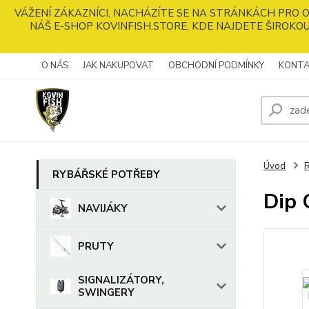
VÁŽENÍ ZÁKAZNÍCI, NACHÁZÍTE SE NA STRÁNKÁCH PRO
NÁŠ E-SHOP KOVINFISH.STORE, KDE NAJDETE ŠIROKOU
O NÁS
JAK NAKUPOVAT
OBCHODNÍ PODMÍNKY
KONTA
Úvod
RYBÁŘSKÉ POTŘEBY
Dip 
NAVIJÁKY
PRUTY
SIGNALIZÁTORY,
SWINGERY