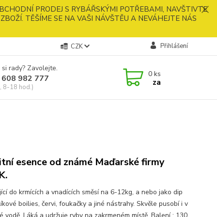
BCHODNÍ PRODEJ S RYBÁŘSKÝMI POTŘEBAMI, NAVŠTIVTE
ZBOŽÍ. TĚŠÍME SE NA VAŠI NÁVŠTĚU A NEVÁHEJTE NÁS
Přihlášení
CZK
 si rady? Zavolejte.
0
ks
 608 982 777
za
, 8-18 hod.)
itní esence od známé Maďarské firmy
K.
ící do krmících a vnadících směsí na 6-12kg, a nebo jako dip
íkové boilies, červi, foukačky a jiné nástrahy. Skvěle pusobí i v
é vodě. Láká a udržuje ryby na zakrmeném místě. Balení : 130