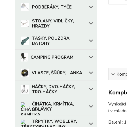
PODBĚRÁKY, TYČE
STOJANY, VIDLIČKY,
HRAZDY
TAŠKY, POUZDRA,
BATOHY
CAMPING PROGRAM
VLASCE, ŠŇŮRY, LANKA
Kompl
HÁČKY, DVOJHÁČKY,
Komple
TROJHÁČKY
Vynikajíc
ČIHÁTKA, KRMÍTKA,
SPLÁVKY
i v chlad
TŘPYTKY, WOBLERY,
Balení : 
TWISTERY, JIGY