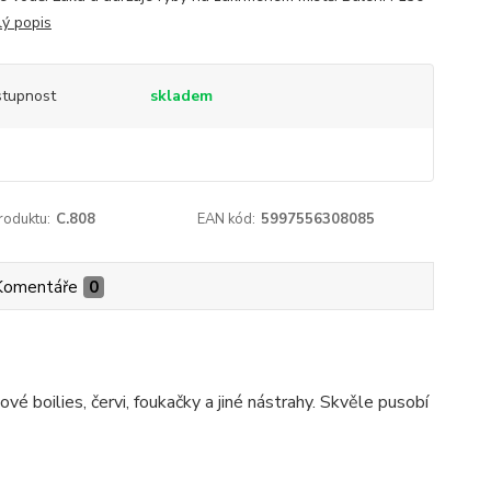
lý popis
tupnost
skladem
roduktu:
C.808
EAN kód:
5997556308085
Komentáře
0
ové boilies, červi, foukačky a jiné nástrahy. Skvěle pusobí