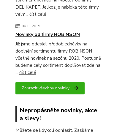
sortiment návnad na rybolov od firmy
DELIKAPET. Jelikož je nabídka této firmy
velm...
číst celé
06.11.2019
Novinky od firmy ROBINSON
Již jsme odeslali předobjednávky na
doplnění sortimentu firmy ROBINSON
včetně novinek na sezónu 2020. Postupně
budeme celý sortiment doplňovat zde na
...
číst celé
Zobrazit všechny novinky
Nepropásněte novinky, akce
a slevy!
Můžete se kdykoli odhlásit. Zasíláme