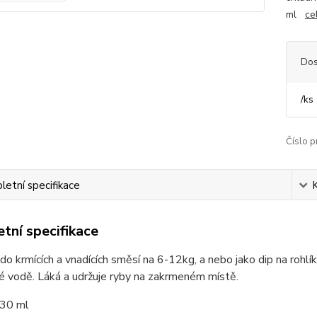
ml
ce
Dos
/
ks
Číslo p
etní specifikace
tní specifikace
í do krmících a vnadících směsí na 6-12kg, a nebo jako dip na rohlík
né vodě. Láká a udržuje ryby na zakrmeném místě.
130 ml