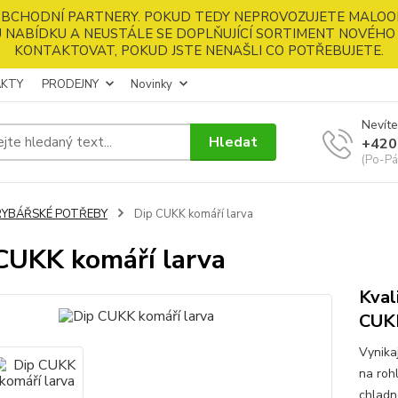
 OBCHODNÍ PARTNERY. POKUD TEDY NEPROVOZUJETE MALOO
 NABÍDKU A NEUSTÁLE SE DOPLŇUJÍCÍ SORTIMENT NOVÉHO 
KONTAKTOVAT, POKUD JSTE NENAŠLI CO POTŘEBUJETE.
KTY
PRODEJNY
Novinky
Nevíte
Hledat
+420
(Po-Pá
RYBÁŘSKÉ POTŘEBY
Dip CUKK komáří larva
CUKK komáří larva
Kval
CUK
Vynikaj
na rohl
chladn