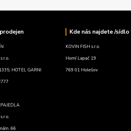
prodejen
Kde nás najdete /sídlo 
ÍN
KOVIN FISH s.r.o.
.r.o.
Horní Lapač 19
. 1335, HOTEL GARNI
769 01 Holešov
82777
APAJEDLA
.r.o.
nám. 66