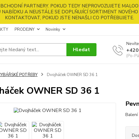
 OBCHODNÍ PARTNERY. POKUD TEDY NEPROVOZUJETE MALOO
 NABÍDKU A NEUSTÁLE SE DOPLŇUJÍCÍ SORTIMENT NOVÉHO 
KONTAKTOVAT, POKUD JSTE NENAŠLI CO POTŘEBUJETE.
KTY
PRODEJNY
Novinky
Nevíte
Hledat
+420
(Po-Pá
RYBÁŘSKÉ POTŘEBY
Dvojháček OWNER SD 36 1
jháček OWNER SD 36 1
Pevn
Balení 
Dos