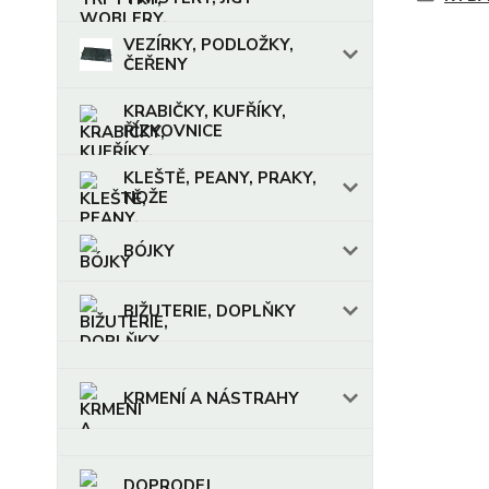
VEZÍRKY, PODLOŽKY,
ČEŘENY
KRABIČKY, KUFŘÍKY,
ŘÍZKOVNICE
KLEŠTĚ, PEANY, PRAKY,
NOŽE
BÓJKY
BIŽUTERIE, DOPLŇKY
KRMENÍ A NÁSTRAHY
DOPRODEJ