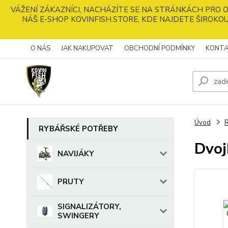
VÁŽENÍ ZÁKAZNÍCI, NACHÁZÍTE SE NA STRÁNKÁCH PRO
NÁŠ E-SHOP KOVINFISH.STORE, KDE NAJDETE ŠIROKOU
O NÁS
JAK NAKUPOVAT
OBCHODNÍ PODMÍNKY
KONTA
Úvod
RYBÁŘSKÉ POTŘEBY
Dvo
NAVIJÁKY
PRUTY
SIGNALIZÁTORY,
SWINGERY