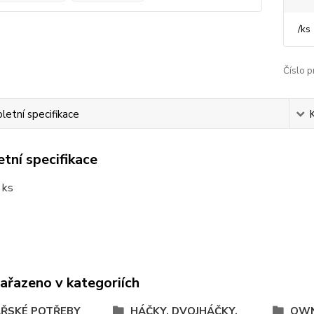
/
ks
Číslo p
etní specifikace
tní specifikace
 ks
zařazeno v kategoriích
ŘSKÉ POTŘEBY
HÁČKY, DVOJHÁČKY,
OWN