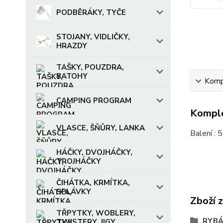
PODBĚRÁKY, TYČE
STOJANY, VIDLIČKY,
HRAZDY
TAŠKY, POUZDRA,
BATOHY
Kompl
CAMPING PROGRAM
Komple
VLASCE, ŠŇŮRY, LANKA
Balení : 5
HÁČKY, DVOJHÁČKY,
TROJHÁČKY
ČIHÁTKA, KRMÍTKA,
SPLÁVKY
Zboží 
TŘPYTKY, WOBLERY,
RYBÁ
TWISTERY, JIGY