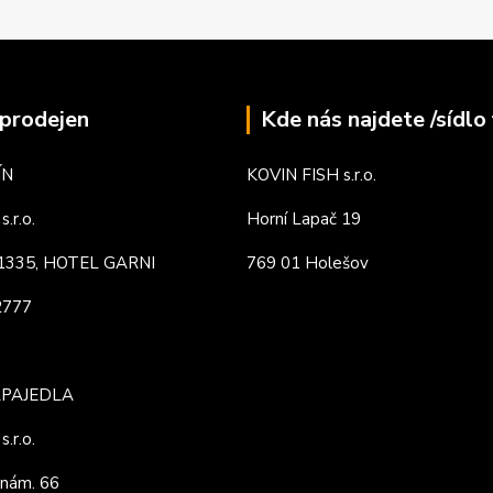
prodejen
Kde nás najdete /sídlo 
ÍN
KOVIN FISH s.r.o.
.r.o.
Horní Lapač 19
. 1335, HOTEL GARNI
769 01 Holešov
82777
APAJEDLA
.r.o.
nám. 66