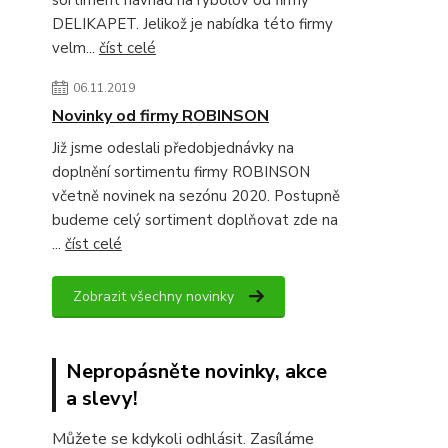
sortiment návnad na rybolov od firmy
DELIKAPET. Jelikož je nabídka této firmy
velm...
číst celé
06.11.2019
Novinky od firmy ROBINSON
Již jsme odeslali předobjednávky na
doplnění sortimentu firmy ROBINSON
včetně novinek na sezónu 2020. Postupně
budeme celý sortiment doplňovat zde na
...
číst celé
Zobrazit všechny novinky
Nepropásněte novinky, akce
a slevy!
Můžete se kdykoli odhlásit. Zasíláme