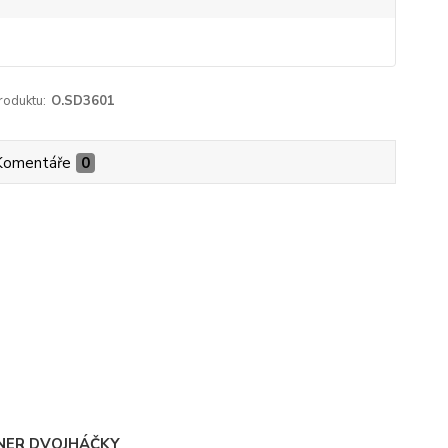
roduktu:
O.SD3601
Komentáře
0
ER DVOJHÁČKY