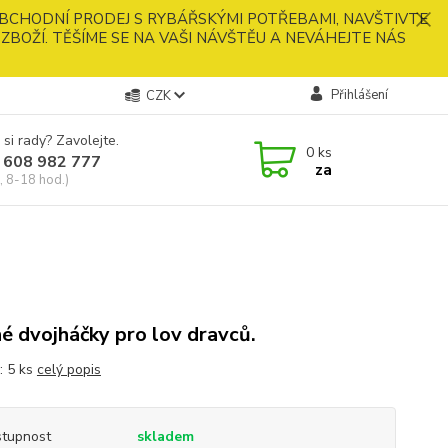
BCHODNÍ PRODEJ S RYBÁŘSKÝMI POTŘEBAMI, NAVŠTIVTE
ZBOŽÍ. TĚŠÍME SE NA VAŠI NÁVŠTĚU A NEVÁHEJTE NÁS
Přihlášení
CZK
 si rady? Zavolejte.
0
ks
 608 982 777
za
, 8-18 hod.)
é dvojháčky pro lov dravců.
: 5 ks
celý popis
tupnost
skladem