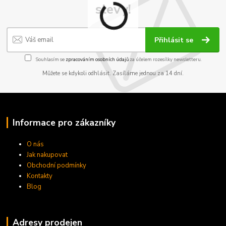
slevy!
Přihlásit se
Souhlasím se
zpracováním osobních údajů
za účelem rozesílky newsletteru.
Můžete se kdykoli odhlásit. Zasíláme jednou za 14 dní.
Informace pro zákazníky
O nás
Jak nakupovat
Obchodní podmínky
Kontakty
Blog
Adresy prodejen