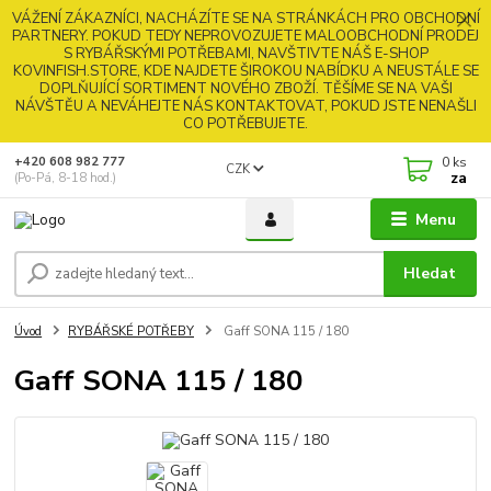
VÁŽENÍ ZÁKAZNÍCI, NACHÁZÍTE SE NA STRÁNKÁCH PRO OBCHODNÍ
PARTNERY. POKUD TEDY NEPROVOZUJETE MALOOBCHODNÍ PRODEJ
S RYBÁŘSKÝMI POTŘEBAMI, NAVŠTIVTE NÁŠ E-SHOP
KOVINFISH.STORE, KDE NAJDETE ŠIROKOU NABÍDKU A NEUSTÁLE SE
DOPLŇUJÍCÍ SORTIMENT NOVÉHO ZBOŽÍ. TĚŠÍME SE NA VAŠI
NÁVŠTĚU A NEVÁHEJTE NÁS KONTAKTOVAT, POKUD JSTE NENAŠLI
CO POTŘEBUJETE.
0
ks
+420 608 982 777
CZK
za
(Po-Pá, 8-18 hod.)
Menu
Hledat
Úvod
RYBÁŘSKÉ POTŘEBY
Gaff SONA 115 / 180
Gaff SONA 115 / 180