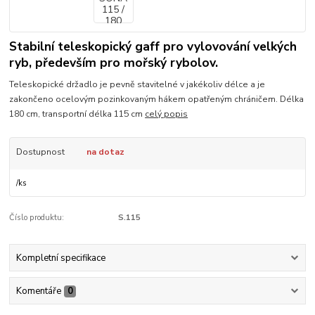
Stabilní teleskopický gaff pro vylovování velkých
ryb, především pro mořský rybolov.
Teleskopické držadlo je pevně stavitelné v jakékoliv délce a je
zakončeno ocelovým pozinkovaným hákem opatřeným chráničem. Délka
180 cm, transportní délka 115 cm
celý popis
Dostupnost
na dotaz
/
ks
Číslo produktu:
S.115
Kompletní specifikace
Komentáře
0