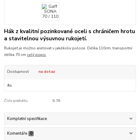
Hák z kvalitní pozinkované oceli s chráničem hrotu
a stavitelnou výsuvnou rukojetí.
Rukojeť je možno aretovat v jakékoliv poloze. Délka 110cm, transportní
délka 70 cm
celý popis
Dostupnost
na dotaz
/
ks
Číslo produktu:
S.70
Kompletní specifikace
Komentáře
0