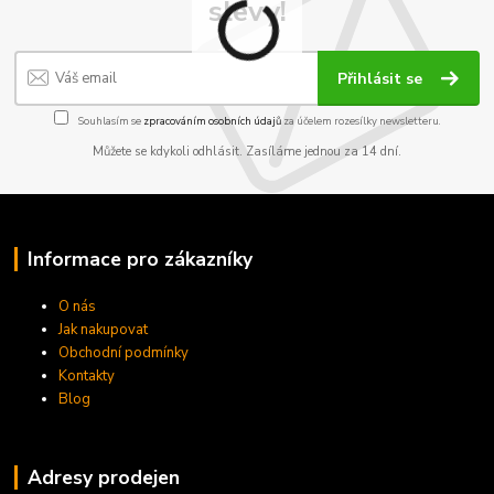
slevy!
Přihlásit se
Souhlasím se
zpracováním osobních údajů
za účelem rozesílky newsletteru.
Můžete se kdykoli odhlásit. Zasíláme jednou za 14 dní.
Informace pro zákazníky
O nás
Jak nakupovat
Obchodní podmínky
Kontakty
Blog
Adresy prodejen