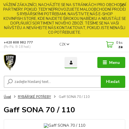
VÁŽENÍ ZÁKAZNÍCI, NACHÁZÍTE SE NA STRÁNKÁCH PRO OBCHODNÍ
PARTNERY. POKUD TEDY NEPROVOZUJETE MALOOBCHODNÍ PRODEJ
S RYBÁŘSKÝMI POTŘEBAMI, NAVŠTIVTE NÁŠ E-SHOP
KOVINFISH.STORE, KDE NAJDETE ŠIROKOU NABÍDKU A NEUSTÁLE SE
DOPLŇUJÍCÍ SORTIMENT NOVÉHO ZBOŽÍ. TĚŠÍME SE NA VAŠI
NÁVŠTĚU A NEVÁHEJTE NÁS KONTAKTOVAT, POKUD JSTE NENAŠLI
CO POTŘEBUJETE.
0
ks
+420 608 982 777
CZK
za
(Po-Pá, 8-18 hod.)
Menu
Hledat
Úvod
RYBÁŘSKÉ POTŘEBY
Gaff SONA 70 / 110
Gaff SONA 70 / 110