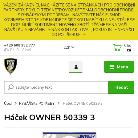
VÁŽENÍ ZÁKAZNÍCI, NACHÁZÍTE SE NA STRÁNKÁCH PRO OBCHODNÍ
PARTNERY. POKUD TEDY NEPROVOZUJETE MALOOBCHODNÍ PRODEJ
S RYBÁŘSKÝMI POTŘEBAMI, NAVŠTIVTE NÁŠ E-SHOP
KOVINFISH.STORE, KDE NAJDETE ŠIROKOU NABÍDKU A NEUSTÁLE SE
DOPLŇUJÍCÍ SORTIMENT NOVÉHO ZBOŽÍ. TĚŠÍME SE NA VAŠI
NÁVŠTĚU A NEVÁHEJTE NÁS KONTAKTOVAT, POKUD JSTE NENAŠLI
CO POTŘEBUJETE.
0
ks
+420 608 982 777
CZK
za
(Po-Pá, 8-18 hod.)
Menu
Hledat
Úvod
RYBÁŘSKÉ POTŘEBY
Háček OWNER 50339 3
Háček OWNER 50339 3