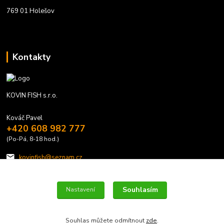
769 01 Holešov
Kontakty
KOVIN FISH s.r.o.
Kováč Pavel
+420 608 982 777
(Po-Pá, 8-18 hod.)
kovinfish@seznam.cz
Souhlasím
Nastavení
Souhlas můžete odmítnout
zde
.