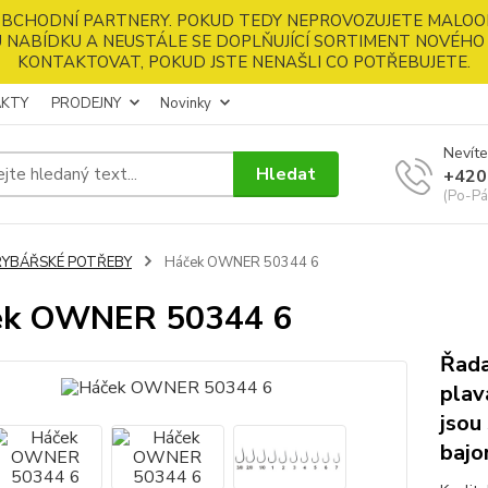
 OBCHODNÍ PARTNERY. POKUD TEDY NEPROVOZUJETE MALOO
 NABÍDKU A NEUSTÁLE SE DOPLŇUJÍCÍ SORTIMENT NOVÉHO 
KONTAKTOVAT, POKUD JSTE NENAŠLI CO POTŘEBUJETE.
KTY
PRODEJNY
Novinky
Nevíte
Hledat
+420
(Po-Pá
RYBÁŘSKÉ POTŘEBY
Háček OWNER 50344 6
ek OWNER 50344 6
Řada
plav
jsou
bajo