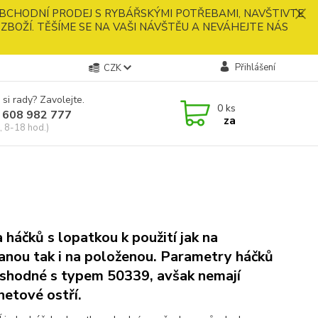
BCHODNÍ PRODEJ S RYBÁŘSKÝMI POTŘEBAMI, NAVŠTIVTE
ZBOŽÍ. TĚŠÍME SE NA VAŠI NÁVŠTĚU A NEVÁHEJTE NÁS
Přihlášení
CZK
 si rady? Zavolejte.
0
ks
 608 982 777
za
, 8-18 hod.)
 háčků s lopatkou k použití jak na
anou tak i na položenou. Parametry háčků
 shodné s typem 50339, avšak nemají
netové ostří.