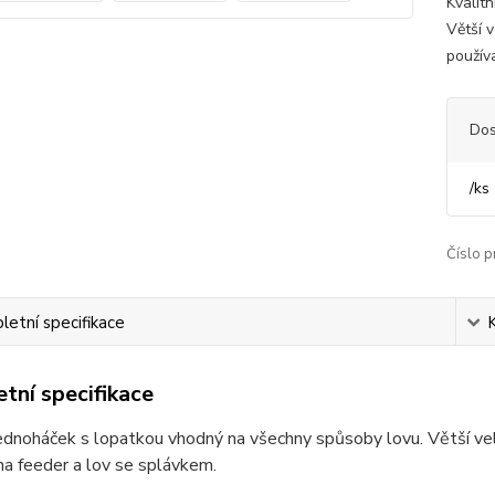
Kvalit
Větší v
použív
Dos
/
ks
Číslo p
etní specifikace
tní specifikace
jednoháček s lopatkou vhodný na všechny spůsoby lovu. Větší veli
 na feeder a lov se splávkem.