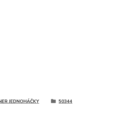
ER JEDNOHÁČKY
50344