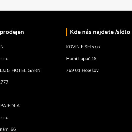
prodejen
Kde nás najdete /sídlo 
ÍN
KOVIN FISH s.r.o.
.r.o.
Horní Lapač 19
. 1335, HOTEL GARNI
769 01 Holešov
82777
APAJEDLA
.r.o.
nám. 66