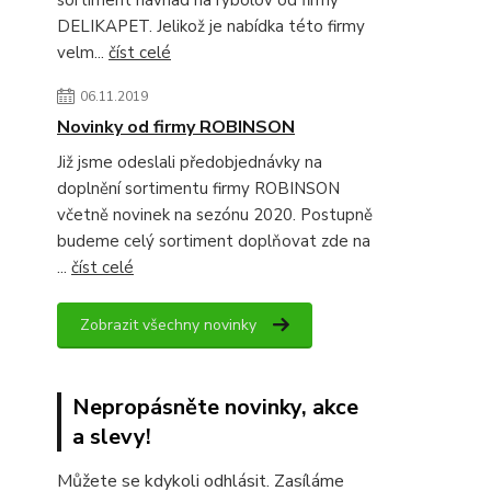
sortiment návnad na rybolov od firmy
DELIKAPET. Jelikož je nabídka této firmy
velm...
číst celé
06.11.2019
Novinky od firmy ROBINSON
Již jsme odeslali předobjednávky na
doplnění sortimentu firmy ROBINSON
včetně novinek na sezónu 2020. Postupně
budeme celý sortiment doplňovat zde na
...
číst celé
Zobrazit všechny novinky
Nepropásněte novinky, akce
a slevy!
Můžete se kdykoli odhlásit. Zasíláme