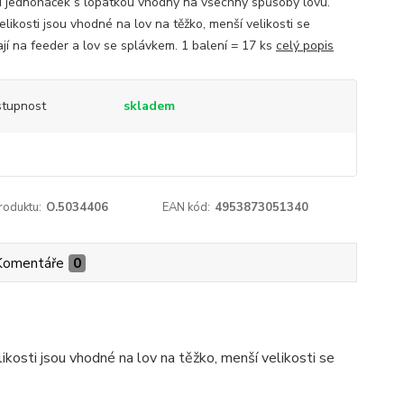
nÍ jednoháček s lopatkou vhodný na všechny spůsoby lovu.
elikosti jsou vhodné na lov na těžko, menší velikosti se
ají na feeder a lov se splávkem. 1 balení = 17 ks
celý popis
tupnost
skladem
roduktu:
O.5034406
EAN kód:
4953873051340
Komentáře
0
kosti jsou vhodné na lov na těžko, menší velikosti se