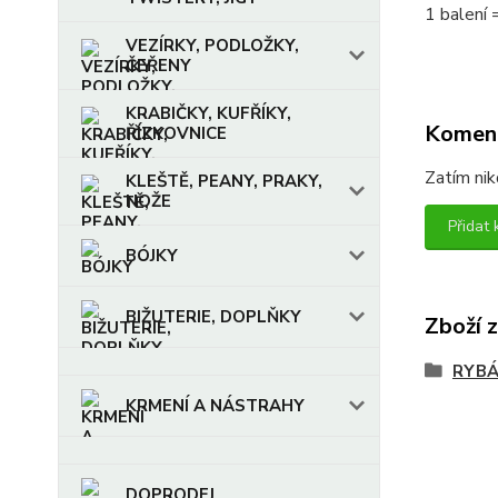
1 balení 
VEZÍRKY, PODLOŽKY,
ČEŘENY
KRABIČKY, KUFŘÍKY,
Komen
ŘÍZKOVNICE
Zatím nik
KLEŠTĚ, PEANY, PRAKY,
NOŽE
Přidat
BÓJKY
BIŽUTERIE, DOPLŇKY
Zboží 
RYBÁ
KRMENÍ A NÁSTRAHY
DOPRODEJ