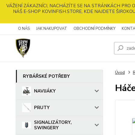
VÁŽENÍ ZÁKAZNÍCI, NACHÁZÍTE SE NA STRÁNKÁCH PRO
NÁŠ E-SHOP KOVINFISH.STORE, KDE NAJDETE ŠIROKOU
O NÁS
JAK NAKUPOVAT
OBCHODNÍ PODMÍNKY
KONTA
Úvod
RYBÁŘSKÉ POTŘEBY
Háč
NAVIJÁKY
PRUTY
SIGNALIZÁTORY,
SWINGERY