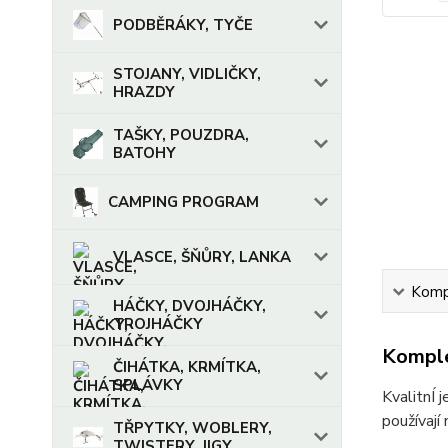
PODBĚRÁKY, TYČE
STOJANY, VIDLIČKY,
HRAZDY
TAŠKY, POUZDRA,
BATOHY
CAMPING PROGRAM
VLASCE, ŠŇŮRY, LANKA
Kompl
HÁČKY, DVOJHÁČKY,
TROJHÁČKY
Komple
ČIHÁTKA, KRMÍTKA,
SPLÁVKY
KvalitnÍ 
používají
TŘPYTKY, WOBLERY,
TWISTERY, JIGY