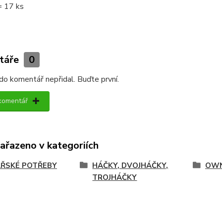
= 17 ks
táře
0
do komentář nepřidal. Buďte první.
 komentář
zařazeno v kategoriích
ŘSKÉ POTŘEBY
HÁČKY, DVOJHÁČKY,
OWN
TROJHÁČKY