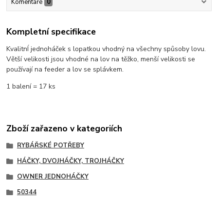
Komentáře
0
Kompletní specifikace
KvalitnÍ jednoháček s lopatkou vhodný na všechny spůsoby lovu.
Větší velikosti jsou vhodné na lov na těžko, menší velikosti se
používají na feeder a lov se splávkem.
1 balení = 17 ks
Zboží zařazeno v kategoriích
RYBÁŘSKÉ POTŘEBY
HÁČKY, DVOJHÁČKY, TROJHÁČKY
OWNER JEDNOHÁČKY
50344