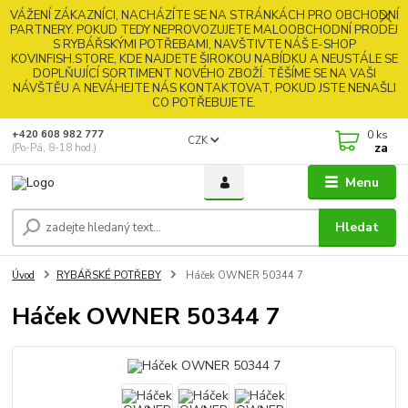
VÁŽENÍ ZÁKAZNÍCI, NACHÁZÍTE SE NA STRÁNKÁCH PRO OBCHODNÍ
PARTNERY. POKUD TEDY NEPROVOZUJETE MALOOBCHODNÍ PRODEJ
S RYBÁŘSKÝMI POTŘEBAMI, NAVŠTIVTE NÁŠ E-SHOP
KOVINFISH.STORE, KDE NAJDETE ŠIROKOU NABÍDKU A NEUSTÁLE SE
DOPLŇUJÍCÍ SORTIMENT NOVÉHO ZBOŽÍ. TĚŠÍME SE NA VAŠI
NÁVŠTĚU A NEVÁHEJTE NÁS KONTAKTOVAT, POKUD JSTE NENAŠLI
CO POTŘEBUJETE.
0
ks
+420 608 982 777
CZK
za
(Po-Pá, 8-18 hod.)
Menu
Hledat
Úvod
RYBÁŘSKÉ POTŘEBY
Háček OWNER 50344 7
Háček OWNER 50344 7