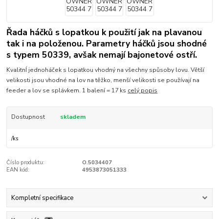
Řada háčků s lopatkou k použití jak na plavanou
tak i na položenou. Parametry háčků jsou shodné
s typem 50339, avšak nemají bajonetové ostří.
KvalitnÍ jednoháček s lopatkou vhodný na všechny spůsoby lovu. Větší
velikosti jsou vhodné na lov na těžko, menší velikosti se používají na
feeder a lov se splávkem. 1 balení = 17 ks
celý popis
Dostupnost
skladem
/
ks
Číslo produktu:
O.5034407
EAN kód:
4953873051333
Kompletní specifikace