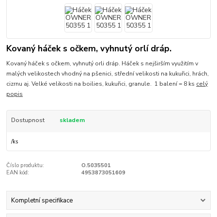
Kovaný háček s očkem, vyhnutý orlí dráp.
Kovaný háček s očkem, vyhnutý orli dráp. Háček s nejširším využitím v
malých velikostech vhodný na pšenici, střední velikosti na kukuřici, hrách,
cizrnu aj. Velké velikosti na boilies, kukuřici, granule. 1 balení = 8 ks
celý
popis
Dostupnost
skladem
/
ks
Číslo produktu:
O.5035501
EAN kód:
4953873051609
Kompletní specifikace