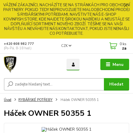
VÁŽENÍ ZÁKAZNÍCI, NACHÁZÍTE SE NA STRÁNKÁCH PRO OBCHODNÍ
PARTNERY. POKUD TEDY NEPROVOZUJETE MALOOBCHODNÍ PRODEJ
S RYBÁŘSKÝMI POTŘEBAMI, NAVŠTIVTE NÁŠ E-SHOP
KOVINFISH.STORE, KDE NAJDETE ŠIROKOU NABÍDKU A NEUSTÁLE SE
DOPLŇUJÍCÍ SORTIMENT NOVÉHO ZBOŽÍ. TĚŠÍME SE NA VAŠI
NÁVŠTĚU A NEVÁHEJTE NÁS KONTAKTOVAT, POKUD JSTE NENAŠLI
CO POTŘEBUJETE.
0
ks
+420 608 982 777
CZK
za
(Po-Pá, 8-18 hod.)
Menu
Hledat
Úvod
RYBÁŘSKÉ POTŘEBY
Háček OWNER 50355 1
Háček OWNER 50355 1