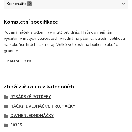
Komentáře
0
Kompletní specifikace
Kovaný háček s očkem, vyhnutý orli dráp. Háček s nejširším
využitím v malých velikostech vhodný na pšenici, střední velikosti
na kukuřici, hrách, cizrnu aj. Velké velikosti na boilies, kukuřici,
granule.
1 balení = 8 ks
Zboží zařazeno v kategoriích
RYBÁŘSKÉ POTŘEBY
HÁČKY, DVOJHÁČKY, TROJHÁČKY
OWNER JEDNOHÁČKY
50355