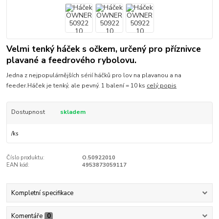
Velmi tenký háček s očkem, určený pro příznivce
plavané a feedrového rybolovu.
Jedna z nejpopulárnějších sérií háčků pro lov na plavanou a na
feeder.Háček je tenký, ale pevný. 1 balení = 10 ks
celý popis
Dostupnost
skladem
/
ks
Číslo produktu:
O.50922010
EAN kód:
4953873059117
Kompletní specifikace
Komentáře
0