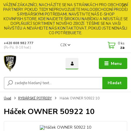
VÁŽENÍ ZÁKAZNÍCI, NACHÁZÍTE SE NA STRÁNKÁCH PRO OBCHODNÍ
PARTNERY. POKUD TEDY NEPROVOZUJETE MALOOBCHODNÍ PRODEJ
S RYBÁŘSKÝMI POTŘEBAMI, NAVŠTIVTE NÁŠ E-SHOP
KOVINFISH.STORE, KDE NAJDETE ŠIROKOU NABÍDKU A NEUSTÁLE SE
DOPLŇUJÍCÍ SORTIMENT NOVÉHO ZBOŽÍ. TĚŠÍME SE NA VAŠI
NÁVŠTĚU A NEVÁHEJTE NÁS KONTAKTOVAT, POKUD JSTE NENAŠLI
CO POTŘEBUJETE.
0
ks
+420 608 982 777
CZK
za
(Po-Pá, 8-18 hod.)
Menu
Hledat
Úvod
RYBÁŘSKÉ POTŘEBY
Háček OWNER 50922 10
Háček OWNER 50922 10