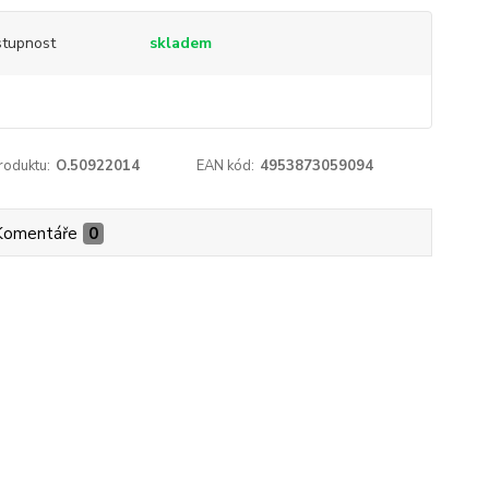
tupnost
skladem
roduktu:
O.50922014
EAN kód:
4953873059094
Komentáře
0