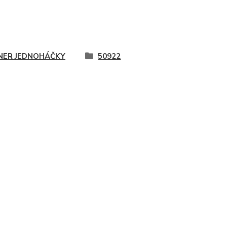
ER JEDNOHÁČKY
50922