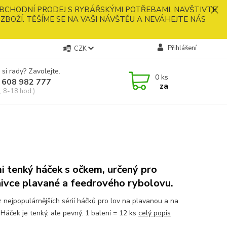
BCHODNÍ PRODEJ S RYBÁŘSKÝMI POTŘEBAMI, NAVŠTIVTE
ZBOŽÍ. TĚŠÍME SE NA VAŠI NÁVŠTĚU A NEVÁHEJTE NÁS
Přihlášení
CZK
 si rady? Zavolejte.
0
ks
 608 982 777
za
, 8-18 hod.)
i tenký háček s očkem, určený pro
nivce plavané a feedrového rybolovu.
z nejpopulárnějších sérií háčků pro lov na plavanou a na
.Háček je tenký, ale pevný. 1 balení = 12 ks
celý popis