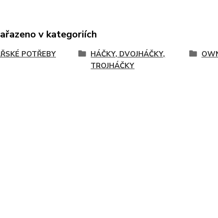
zařazeno v kategoriích
ŘSKÉ POTŘEBY
HÁČKY, DVOJHÁČKY,
OWN
TROJHÁČKY