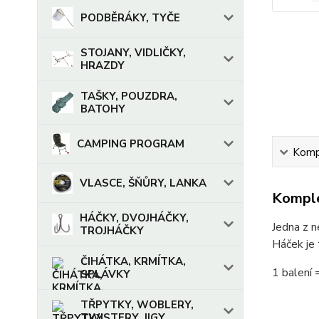
PODBĚRÁKY, TYČE
STOJANY, VIDLIČKY,
HRAZDY
TAŠKY, POUZDRA,
BATOHY
CAMPING PROGRAM
Kompl
VLASCE, ŠŇŮRY, LANKA
Komple
HÁČKY, DVOJHÁČKY,
Jedna z n
TROJHÁČKY
Háček je 
ČIHÁTKA, KRMÍTKA,
1 balení 
SPLÁVKY
TŘPYTKY, WOBLERY,
TWISTERY, JIGY