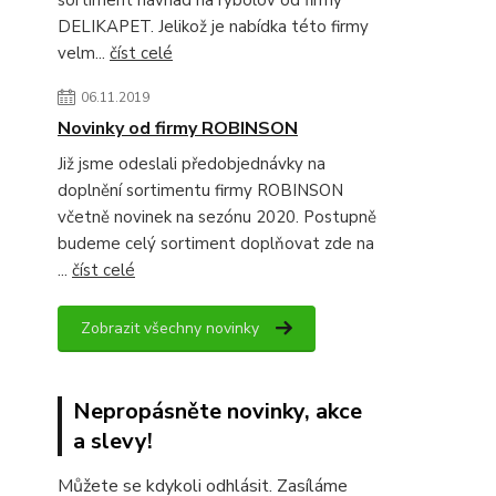
sortiment návnad na rybolov od firmy
DELIKAPET. Jelikož je nabídka této firmy
velm...
číst celé
06.11.2019
Novinky od firmy ROBINSON
Již jsme odeslali předobjednávky na
doplnění sortimentu firmy ROBINSON
včetně novinek na sezónu 2020. Postupně
budeme celý sortiment doplňovat zde na
...
číst celé
Zobrazit všechny novinky
Nepropásněte novinky, akce
a slevy!
Můžete se kdykoli odhlásit. Zasíláme