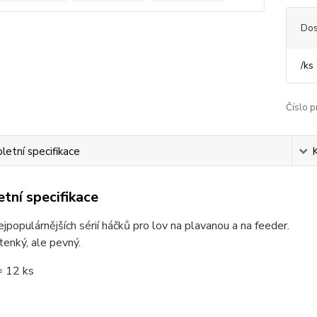
Dos
/
ks
Číslo p
etní specifikace
tní specifikace
ejpopulárnějších sérií háčků pro lov na plavanou a na feeder.
tenký, ale pevný.
= 12 ks