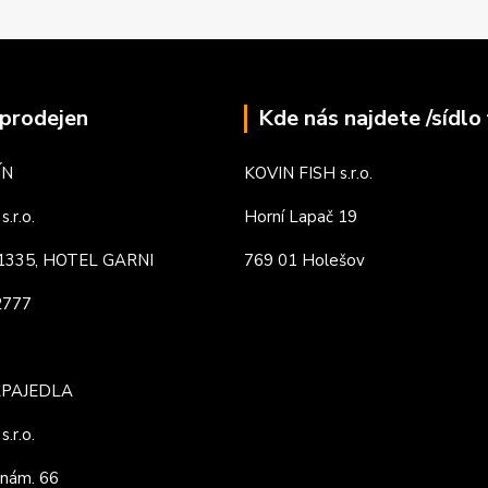
prodejen
Kde nás najdete /sídlo 
ÍN
KOVIN FISH s.r.o.
.r.o.
Horní Lapač 19
. 1335, HOTEL GARNI
769 01 Holešov
82777
APAJEDLA
.r.o.
nám. 66