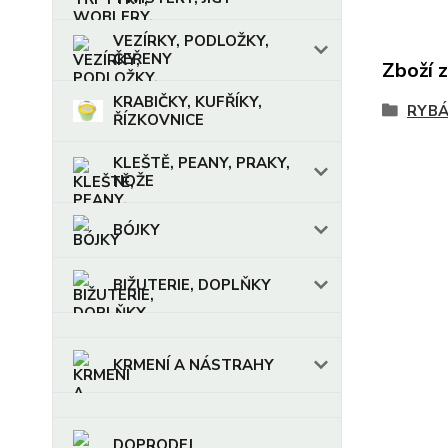
VEZÍRKY, PODLOŽKY,
ČEŘENY
Zboží 
KRABIČKY, KUFŘÍKY,
RYBÁ
ŘÍZKOVNICE
KLEŠTĚ, PEANY, PRAKY,
NOŽE
BÓJKY
BIŽUTERIE, DOPLŇKY
KRMENÍ A NÁSTRAHY
DOPRODEJ