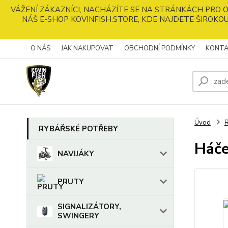
VÁŽENÍ ZÁKAZNÍCI, NACHÁZÍTE SE NA STRÁNKÁCH PRO
NÁŠ E-SHOP KOVINFISH.STORE, KDE NAJDETE ŠIROKOU
O NÁS
JAK NAKUPOVAT
OBCHODNÍ PODMÍNKY
KONTA
Úvod
RYBÁŘSKÉ POTŘEBY
Háč
NAVIJÁKY
PRUTY
SIGNALIZÁTORY,
SWINGERY