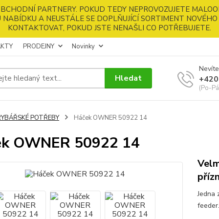
 OBCHODNÍ PARTNERY. POKUD TEDY NEPROVOZUJETE MALOO
 NABÍDKU A NEUSTÁLE SE DOPLŇUJÍCÍ SORTIMENT NOVÉHO 
KONTAKTOVAT, POKUD JSTE NENAŠLI CO POTŘEBUJETE.
KTY
PRODEJNY
Novinky
Nevíte
Hledat
+420
(Po-Pá
RYBÁŘSKÉ POTŘEBY
Háček OWNER 50922 14
ek OWNER 50922 14
Velm
příz
Jedna 
feeder