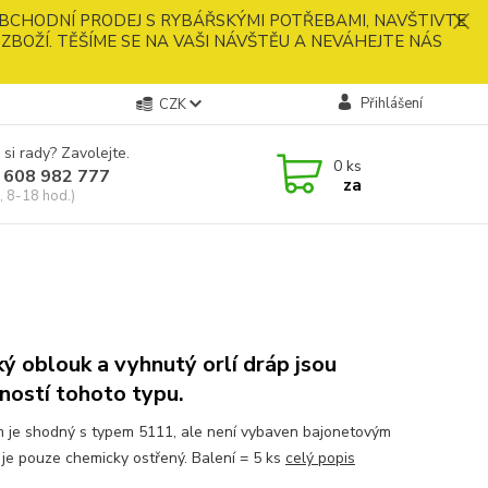
BCHODNÍ PRODEJ S RYBÁŘSKÝMI POTŘEBAMI, NAVŠTIVTE
ZBOŽÍ. TĚŠÍME SE NA VAŠI NÁVŠTĚU A NEVÁHEJTE NÁS
Přihlášení
CZK
 si rady? Zavolejte.
0
ks
 608 982 777
za
, 8-18 hod.)
ký oblouk a vyhnutý orlí dráp jsou
ností tohoto typu.
 je shodný s typem 5111, ale není vybaven bajonetovým
, je pouze chemicky ostřený. Balení = 5 ks
celý popis