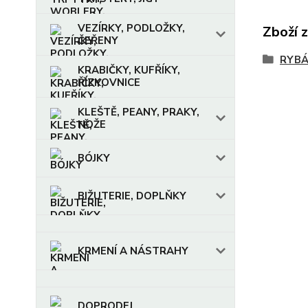
VEZÍRKY, PODLOŽKY,
Zboží 
ČEŘENY
RYBÁ
KRABIČKY, KUFŘÍKY,
ŘÍZKOVNICE
KLEŠTĚ, PEANY, PRAKY,
NOŽE
BÓJKY
BIŽUTERIE, DOPLŇKY
KRMENÍ A NÁSTRAHY
DOPRODEJ