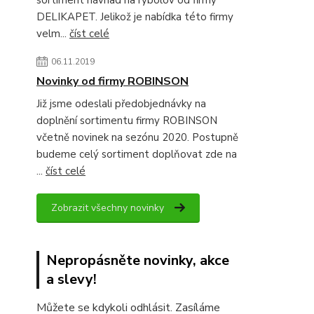
sortiment návnad na rybolov od firmy
DELIKAPET. Jelikož je nabídka této firmy
velm...
číst celé
06.11.2019
Novinky od firmy ROBINSON
Již jsme odeslali předobjednávky na
doplnění sortimentu firmy ROBINSON
včetně novinek na sezónu 2020. Postupně
budeme celý sortiment doplňovat zde na
...
číst celé
Zobrazit všechny novinky
Nepropásněte novinky, akce
a slevy!
Můžete se kdykoli odhlásit. Zasíláme