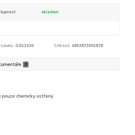
tupnost
skladem
roduktu:
O.511530
EAN kód:
4953873002878
Komentáře
0
e pouze chemicky ostřený.