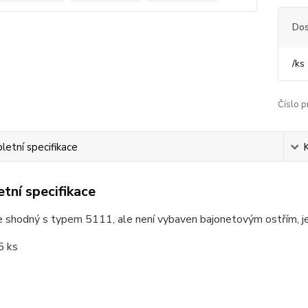
Dos
/
ks
Číslo p
etní specifikace
tní specifikace
e shodný s typem 5111, ale není vybaven bajonetovým ostřím, j
5 ks