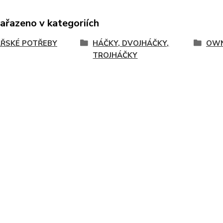
zařazeno v kategoriích
ŘSKÉ POTŘEBY
HÁČKY, DVOJHÁČKY,
OWN
TROJHÁČKY