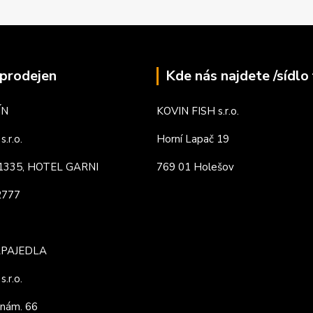
prodejen
Kde nás najdete /sídlo 
ÍN
KOVIN FISH s.r.o.
.r.o.
Horní Lapač 19
. 1335, HOTEL GARNI
769 01 Holešov
82777
APAJEDLA
.r.o.
nám. 66