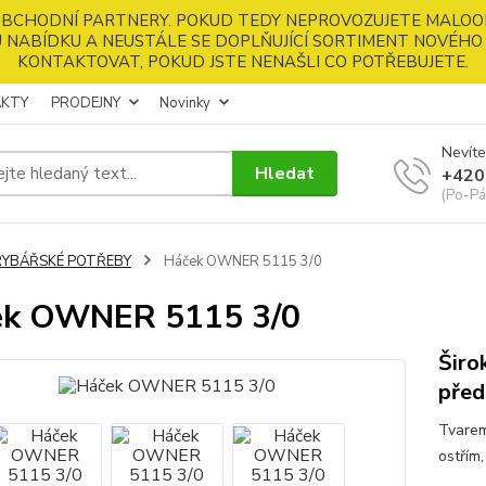
 OBCHODNÍ PARTNERY. POKUD TEDY NEPROVOZUJETE MALOO
 NABÍDKU A NEUSTÁLE SE DOPLŇUJÍCÍ SORTIMENT NOVÉHO 
KONTAKTOVAT, POKUD JSTE NENAŠLI CO POTŘEBUJETE.
KTY
PRODEJNY
Novinky
Nevíte
Hledat
+420
(Po-Pá
RYBÁŘSKÉ POTŘEBY
Háček OWNER 5115 3/0
ek OWNER 5115 3/0
Širo
před
Tvarem
ostřím