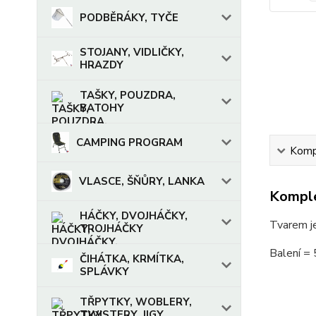
PODBĚRÁKY, TYČE
STOJANY, VIDLIČKY,
HRAZDY
TAŠKY, POUZDRA,
BATOHY
CAMPING PROGRAM
Kompl
VLASCE, ŠŇŮRY, LANKA
Komple
HÁČKY, DVOJHÁČKY,
Tvarem j
TROJHÁČKY
Balení = 
ČIHÁTKA, KRMÍTKA,
SPLÁVKY
TŘPYTKY, WOBLERY,
TWISTERY, JIGY