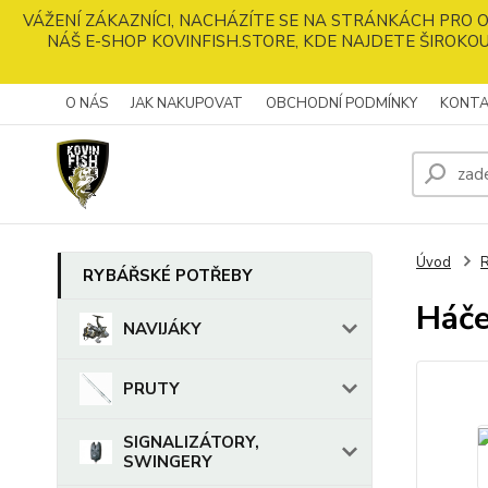
VÁŽENÍ ZÁKAZNÍCI, NACHÁZÍTE SE NA STRÁNKÁCH PRO
NÁŠ E-SHOP KOVINFISH.STORE, KDE NAJDETE ŠIROKOU
O NÁS
JAK NAKUPOVAT
OBCHODNÍ PODMÍNKY
KONTA
Úvod
RYBÁŘSKÉ POTŘEBY
Háč
NAVIJÁKY
PRUTY
SIGNALIZÁTORY,
SWINGERY