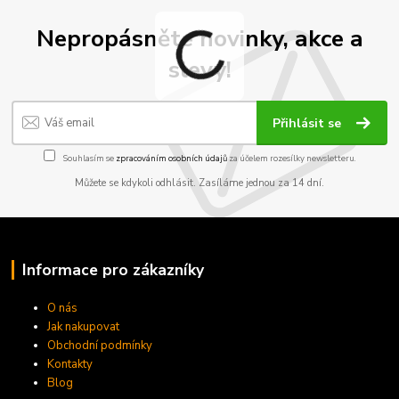
Nepropásněte novinky, akce a
slevy!
Přihlásit se
Souhlasím se
zpracováním osobních údajů
za účelem rozesílky newsletteru.
Můžete se kdykoli odhlásit. Zasíláme jednou za 14 dní.
Informace pro zákazníky
O nás
Jak nakupovat
Obchodní podmínky
Kontakty
Blog