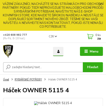
VÁŽENÍ ZÁKAZNÍCI, NACHÁZÍTE SE NA STRÁNKÁCH PRO OBCHODNÍ
PARTNERY. POKUD TEDY NEPROVOZUJETE MALOOBCHODNÍ PRODEJ
S RYBÁŘSKÝMI POTŘEBAMI, NAVŠTIVTE NÁŠ E-SHOP
KOVINFISH.STORE, KDE NAJDETE ŠIROKOU NABÍDKU A NEUSTÁLE SE
DOPLŇUJÍCÍ SORTIMENT NOVÉHO ZBOŽÍ. TĚŠÍME SE NA VAŠI
NÁVŠTĚU A NEVÁHEJTE NÁS KONTAKTOVAT, POKUD JSTE NENAŠLI
CO POTŘEBUJETE.
0
ks
+420 608 982 777
CZK
za
(Po-Pá, 8-18 hod.)
Menu
Hledat
Úvod
RYBÁŘSKÉ POTŘEBY
Háček OWNER 5115 4
Háček OWNER 5115 4