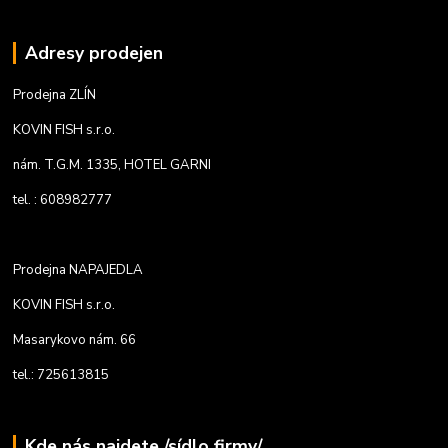
Adresy prodejen
Prodejna ZLÍN
KOVIN FISH s.r.o.
nám. T.G.M. 1335, HOTEL GARNI
tel. : 608982777
Prodejna NAPAJEDLA
KOVIN FISH s.r.o.
Masarykovo nám. 66
tel.: 725613815
Kde nás najdete /sídlo firmy/