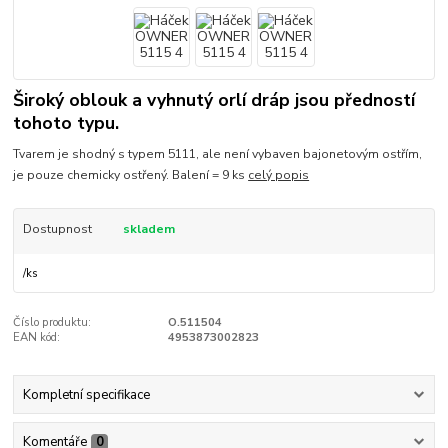
Široký oblouk a vyhnutý orlí dráp jsou předností
tohoto typu.
Tvarem je shodný s typem 5111, ale není vybaven bajonetovým ostřím,
je pouze chemicky ostřený. Balení = 9 ks
celý popis
Dostupnost
skladem
/
ks
Číslo produktu:
O.511504
EAN kód:
4953873002823
Kompletní specifikace
Komentáře
0