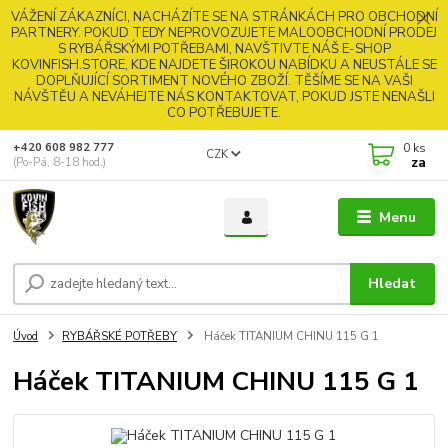
VÁŽENÍ ZÁKAZNÍCI, NACHÁZÍTE SE NA STRÁNKÁCH PRO OBCHODNÍ
PARTNERY. POKUD TEDY NEPROVOZUJETE MALOOBCHODNÍ PRODEJ
S RYBÁŘSKÝMI POTŘEBAMI, NAVŠTIVTE NÁŠ E-SHOP
KOVINFISH.STORE, KDE NAJDETE ŠIROKOU NABÍDKU A NEUSTÁLE SE
DOPLŇUJÍCÍ SORTIMENT NOVÉHO ZBOŽÍ. TĚŠÍME SE NA VAŠI
NÁVŠTĚU A NEVÁHEJTE NÁS KONTAKTOVAT, POKUD JSTE NENAŠLI
CO POTŘEBUJETE.
0
ks
+420 608 982 777
CZK
za
(Po-Pá, 8-18 hod.)
Menu
Hledat
Úvod
RYBÁŘSKÉ POTŘEBY
Háček TITANIUM CHINU 115 G 1
Háček TITANIUM CHINU 115 G 1