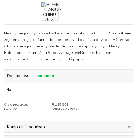
Mezi rybáři jsou rybářské háčky Robinson Titanium Chinu 115G oblíbené,
zejména pro jejich fantasticku ostrost, velkou sílu a pevnost. Háčky jsou
s lopatkou a jsou určeny především pro lov šupinatých ryb. Háčky
Robinson Titanium Maru Sode vynikají skvělými mechanickými
vlastnostmi. Chlubit se mohou v...
celý popis
Dostupnost
skladem
/
ks
Číslo produktu:
R.115G01
EAN kód:
5904277539629
Kompletní specifikace