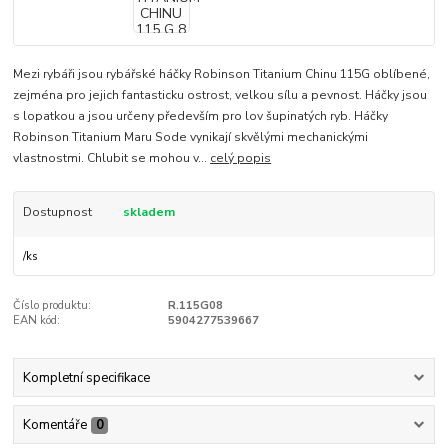
Mezi rybáři jsou rybářské háčky Robinson Titanium Chinu 115G oblíbené,
zejména pro jejich fantasticku ostrost, velkou sílu a pevnost. Háčky jsou
s lopatkou a jsou určeny především pro lov šupinatých ryb. Háčky
Robinson Titanium Maru Sode vynikají skvělými mechanickými
vlastnostmi. Chlubit se mohou v...
celý popis
Dostupnost
skladem
/
ks
Číslo produktu:
R.115G08
EAN kód:
5904277539667
Kompletní specifikace
Komentáře
0