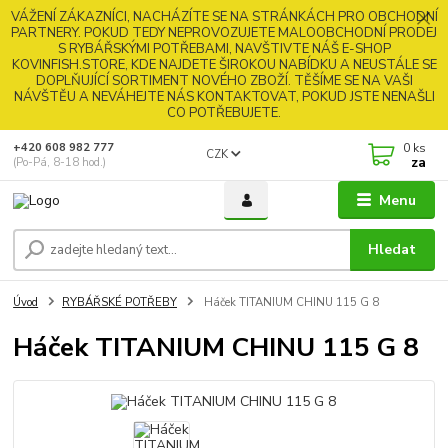
VÁŽENÍ ZÁKAZNÍCI, NACHÁZÍTE SE NA STRÁNKÁCH PRO OBCHODNÍ
PARTNERY. POKUD TEDY NEPROVOZUJETE MALOOBCHODNÍ PRODEJ
S RYBÁŘSKÝMI POTŘEBAMI, NAVŠTIVTE NÁŠ E-SHOP
KOVINFISH.STORE, KDE NAJDETE ŠIROKOU NABÍDKU A NEUSTÁLE SE
DOPLŇUJÍCÍ SORTIMENT NOVÉHO ZBOŽÍ. TĚŠÍME SE NA VAŠI
NÁVŠTĚU A NEVÁHEJTE NÁS KONTAKTOVAT, POKUD JSTE NENAŠLI
CO POTŘEBUJETE.
0
ks
+420 608 982 777
CZK
za
(Po-Pá, 8-18 hod.)
Menu
Hledat
Úvod
RYBÁŘSKÉ POTŘEBY
Háček TITANIUM CHINU 115 G 8
Háček TITANIUM CHINU 115 G 8