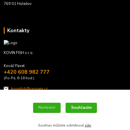
769 01 Holešov
Kontakty
KOVIN FISH s.r.o.
Kováč Pavel
+420 608 982 777
(Po-Pá, 8-18 hod.)
kovinfish@seznam.cz
Souhlasím
Nastavení
Souhlas můžete odmítnout
zde
.
Vytvořeno na
Eshop-rychle.cz