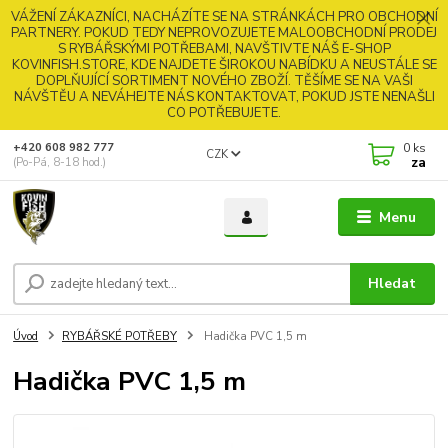
VÁŽENÍ ZÁKAZNÍCI, NACHÁZÍTE SE NA STRÁNKÁCH PRO OBCHODNÍ
PARTNERY. POKUD TEDY NEPROVOZUJETE MALOOBCHODNÍ PRODEJ
S RYBÁŘSKÝMI POTŘEBAMI, NAVŠTIVTE NÁŠ E-SHOP
KOVINFISH.STORE, KDE NAJDETE ŠIROKOU NABÍDKU A NEUSTÁLE SE
DOPLŇUJÍCÍ SORTIMENT NOVÉHO ZBOŽÍ. TĚŠÍME SE NA VAŠI
NÁVŠTĚU A NEVÁHEJTE NÁS KONTAKTOVAT, POKUD JSTE NENAŠLI
CO POTŘEBUJETE.
0
ks
+420 608 982 777
CZK
za
(Po-Pá, 8-18 hod.)
Menu
Hledat
Úvod
RYBÁŘSKÉ POTŘEBY
Hadička PVC 1,5 m
Hadička PVC 1,5 m