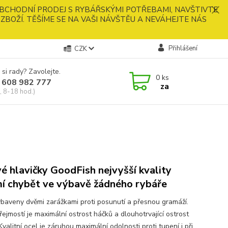
BCHODNÍ PRODEJ S RYBÁŘSKÝMI POTŘEBAMI, NAVŠTIVTE
ZBOŽÍ. TĚŠÍME SE NA VAŠI NÁVŠTĚU A NEVÁHEJTE NÁS
Přihlášení
CZK
 si rady? Zavolejte.
0
ks
 608 982 777
za
, 8-18 hod.)
vé hlavičky GoodFish nejvyšší kvality
í chybět ve výbavě žádného rybáře
ybaveny dvěmi zarážkami proti posunutí a přesnou gramáží.
ejmostí je maximální ostrost háčků a dlouhotrvající ostrost
Kvalitní ocel je záruhou maximální odolnosti proti tupení i při