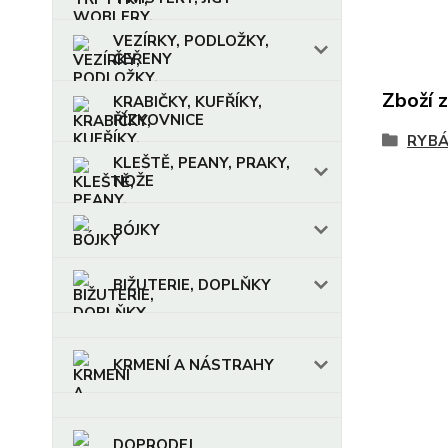
VEZÍRKY, PODLOŽKY,
ČEŘENY
Zboží 
KRABIČKY, KUFŘÍKY,
ŘÍZKOVNICE
RYBÁ
KLEŠTĚ, PEANY, PRAKY,
NOŽE
BÓJKY
BIŽUTERIE, DOPLŇKY
KRMENÍ A NÁSTRAHY
DOPRODEJ