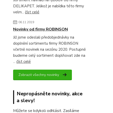
sortiment návnad na rybolov od firmy
DELIKAPET. Jelikož je nabídka této firmy
velm...
číst celé
06.11.2019
Novinky od firmy ROBINSON
Již jsme odeslali předobjednávky na
doplnění sortimentu firmy ROBINSON
včetně novinek na sezónu 2020. Postupně
budeme celý sortiment doplňovat zde na
...
číst celé
Zobrazit všechny novinky
Nepropásněte novinky, akce
a slevy!
Můžete se kdykoli odhlásit. Zasíláme