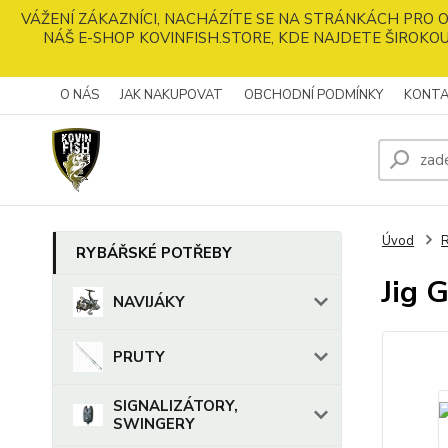
VÁŽENÍ ZÁKAZNÍCI, NACHÁZÍTE SE NA STRÁNKÁCH PRO
NÁŠ E-SHOP KOVINFISH.STORE, KDE NAJDETE ŠIROKOU
O NÁS
JAK NAKUPOVAT
OBCHODNÍ PODMÍNKY
KONTA
Úvod
RYBÁŘSKÉ POTŘEBY
Jig 
NAVIJÁKY
PRUTY
SIGNALIZÁTORY,
SWINGERY