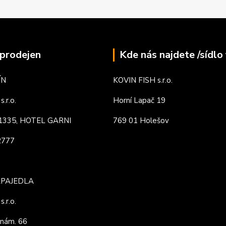
prodejen
Kde nás najdete /sídlo 
ÍN
KOVIN FISH s.r.o.
.r.o.
Horní Lapač 19
. 1335, HOTEL GARNI
769 01 Holešov
82777
APAJEDLA
.r.o.
nám. 66