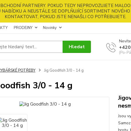
 OBCHODNÍ PARTNERY. POKUD TEDY NEPROVOZUJETE MALOO
 NABÍDKU A NEUSTÁLE SE DOPLŇUJÍCÍ SORTIMENT NOVÉHO 
KONTAKTOVAT, POKUD JSTE NENAŠLI CO POTŘEBUJETE.
KTY
PRODEJNY
Novinky
Nevíte
Hledat
+420
(Po-Pá
RYBÁŘSKÉ POTŘEBY
Jig Goodfish 3/0 - 14 g
Goodfish 3/0 - 14 g
Jigo
nesm
Jsou v
Samozř
hrotu. 