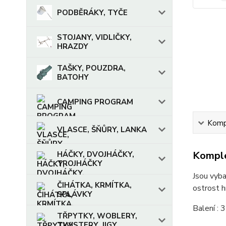
PODBĚRÁKY, TYČE
STOJANY, VIDLIČKY,
HRAZDY
TAŠKY, POUZDRA,
BATOHY
CAMPING PROGRAM
Kompl
VLASCE, ŠŇŮRY, LANKA
Komple
HÁČKY, DVOJHÁČKY,
TROJHÁČKY
Jsou vyba
ČIHÁTKA, KRMÍTKA,
ostrost h
SPLÁVKY
Balení : 3
TŘPYTKY, WOBLERY,
TWISTERY, JIGY