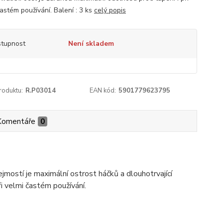
častém používání. Balení : 3 ks
celý popis
tupnost
Není skladem
roduktu:
R.P03014
EAN kód:
5901779623795
Komentáře
0
mostí je maximální ostrost háčků a dlouhotrvající
ři velmi častém používání.