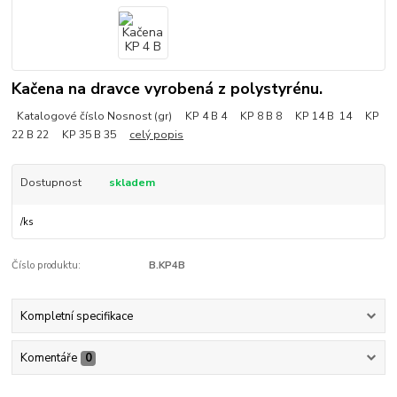
Kačena na dravce vyrobená z polystyrénu.
Katalogové číslo Nosnost (gr) KP 4 B 4 KP 8 B 8 KP 14 B 14 KP
22 B 22 KP 35 B 35
celý popis
Dostupnost
skladem
/
ks
Číslo produktu:
B.KP4B
Kompletní specifikace
Komentáře
0