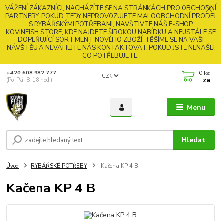
VÁŽENÍ ZÁKAZNÍCI, NACHÁZÍTE SE NA STRÁNKÁCH PRO OBCHODNÍ
PARTNERY. POKUD TEDY NEPROVOZUJETE MALOOBCHODNÍ PRODEJ
S RYBÁŘSKÝMI POTŘEBAMI, NAVŠTIVTE NÁŠ E-SHOP
KOVINFISH.STORE, KDE NAJDETE ŠIROKOU NABÍDKU A NEUSTÁLE SE
DOPLŇUJÍCÍ SORTIMENT NOVÉHO ZBOŽÍ. TĚŠÍME SE NA VAŠI
NÁVŠTĚU A NEVÁHEJTE NÁS KONTAKTOVAT, POKUD JSTE NENAŠLI
CO POTŘEBUJETE.
0
ks
+420 608 982 777
CZK
za
(Po-Pá, 8-18 hod.)
Menu
Hledat
Úvod
RYBÁŘSKÉ POTŘEBY
Kačena KP 4 B
Kačena KP 4 B