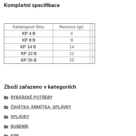
Kompletní specifikace
Katalogové číslo
Nosnost (gr)
KP 4 B
4
KP 8 B
8
KP 14 B
14
KP 22 B
22
KP 35 B
35
Zboží zařazeno v kategoriích
RYBÁŘSKÉ POTŘEBY
ČIHÁTKA, KRMÍTKA, SPLÁVKY
SPLÁVKY
BUBENÍK