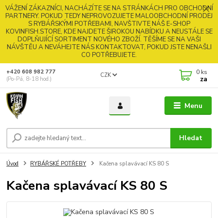
VÁŽENÍ ZÁKAZNÍCI, NACHÁZÍTE SE NA STRÁNKÁCH PRO OBCHODNÍ
PARTNERY. POKUD TEDY NEPROVOZUJETE MALOOBCHODNÍ PRODEJ
S RYBÁŘSKÝMI POTŘEBAMI, NAVŠTIVTE NÁŠ E-SHOP
KOVINFISH.STORE, KDE NAJDETE ŠIROKOU NABÍDKU A NEUSTÁLE SE
DOPLŇUJÍCÍ SORTIMENT NOVÉHO ZBOŽÍ. TĚŠÍME SE NA VAŠI
NÁVŠTĚU A NEVÁHEJTE NÁS KONTAKTOVAT, POKUD JSTE NENAŠLI
CO POTŘEBUJETE.
0
ks
+420 608 982 777
CZK
za
(Po-Pá, 8-18 hod.)
Menu
Hledat
Úvod
RYBÁŘSKÉ POTŘEBY
Kačena splavávací KS 80 S
Kačena splavávací KS 80 S