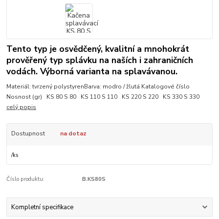
Tento typ je osvědčený, kvalitní a mnohokrát
prověřený typ splávku na naších i zahraničních
vodách. Výborná varianta na splavávanou.
Materiál: tvrzený polystyrenBarva: modro / žlutá Katalogové číslo
Nosnost (gr) KS 80 S 80 KS 110 S 110 KS 220 S 220 KS 330 S 330
celý popis
Dostupnost
na dotaz
/
ks
Číslo produktu:
B.KS80S
Kompletní specifikace