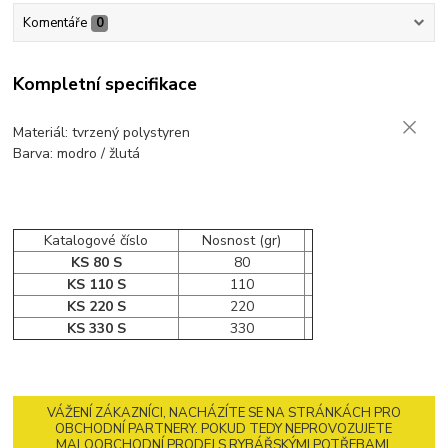
Komentáře
0
Kompletní specifikace
Materiál: tvrzený polystyren
Barva: modro / žlutá
Katalogové číslo
Nosnost (gr)
KS 80 S
80
KS 110 S
110
KS 220 S
220
KS 330 S
330
VÁŽENÍ ZÁKAZNÍCI, NACHÁZÍTE SE NA STRÁNKÁCH PRO
OBCHODNÍ PARTNERY. POKUD TEDY NEPROVOZUJETE
MALOOBCHODNÍ PRODEJ S RYBÁŘSKÝMI POTŘEBAMI,