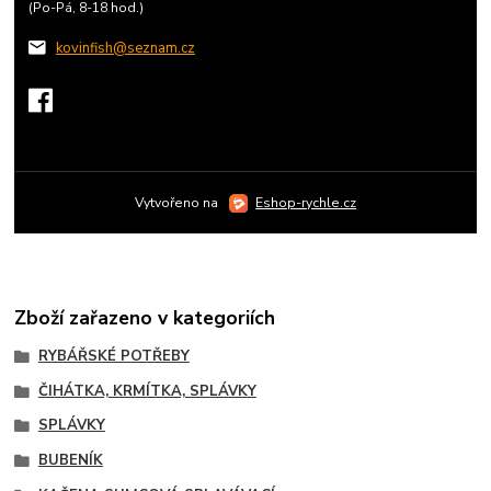
(Po-Pá, 8-18 hod.)
kovinfish@seznam.cz
Vytvořeno na
Eshop-rychle.cz
Zboží zařazeno v kategoriích
RYBÁŘSKÉ POTŘEBY
ČIHÁTKA, KRMÍTKA, SPLÁVKY
SPLÁVKY
BUBENÍK