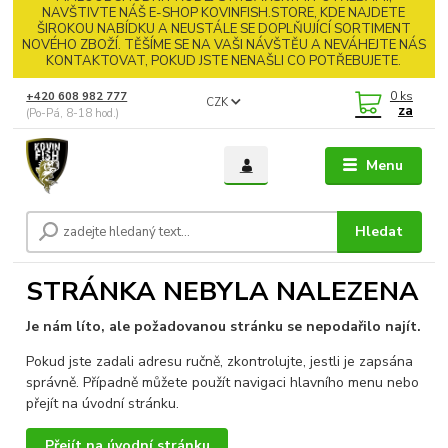
NAVŠTIVTE NÁŠ E-SHOP KOVINFISH.STORE, KDE NAJDETE
ŠIROKOU NABÍDKU A NEUSTÁLE SE DOPLŇUJÍCÍ SORTIMENT
NOVÉHO ZBOŽÍ. TĚŠÍME SE NA VAŠI NÁVŠTĚU A NEVÁHEJTE NÁS
KONTAKTOVAT, POKUD JSTE NENAŠLI CO POTŘEBUJETE.
0
ks
+420 608 982 777
CZK
za
(Po-Pá, 8-18 hod.)
Menu
Hledat
STRÁNKA NEBYLA NALEZENA
Je nám líto, ale požadovanou stránku se nepodařilo najít.
Pokud jste zadali adresu ručně, zkontrolujte, jestli je zapsána
správně. Případně můžete použít navigaci hlavního menu nebo
přejít na úvodní stránku.
Přejít na úvodní stránku