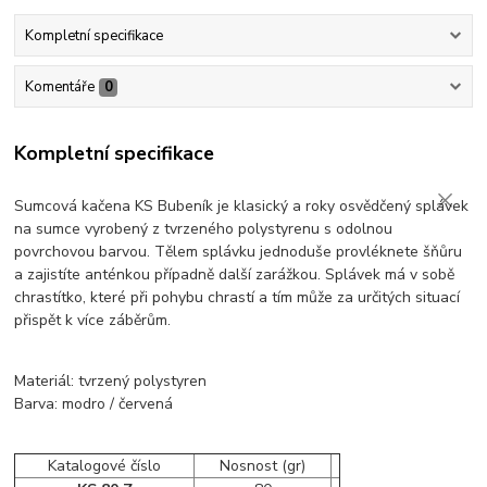
Kompletní specifikace
Komentáře
0
Kompletní specifikace
Sumcová kačena KS Bubeník je klasický a roky osvědčený splávek
na sumce vyrobený z tvrzeného polystyrenu s odolnou
povrchovou barvou. Tělem splávku jednoduše provléknete šňůru
a zajistíte anténkou případně další zarážkou. Splávek má v sobě
chrastítko, které při pohybu chrastí a tím může za určitých situací
přispět k více záběrům.
Materiál: tvrzený polystyren
Barva: modro / červená
Katalogové číslo
Nosnost (gr)