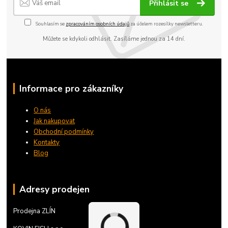
Přihlásit se
Souhlasím se
zpracováním osobních údajů
za účelem rozesílky newsletteru.
Můžete se kdykoli odhlásit. Zasíláme jednou za 14 dní.
Informace pro zákazníky
O nás
Jak nakupovat
Obchodní podmínky
Kontakty
Blog
Adresy prodejen
Prodejna ZLÍN