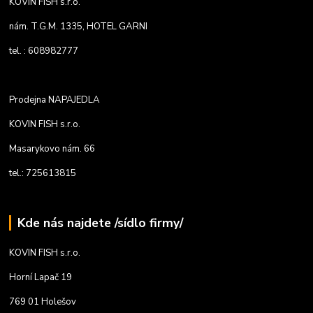
KOVIN FISH s.r.o.
nám. T.G.M. 1335, HOTEL GARNI
tel. : 608982777
Prodejna NAPAJEDLA
KOVIN FISH s.r.o.
Masarykovo nám. 66
tel.: 725613815
Kde nás najdete /sídlo firmy/
KOVIN FISH s.r.o.
Horní Lapač 19
769 01 Holešov