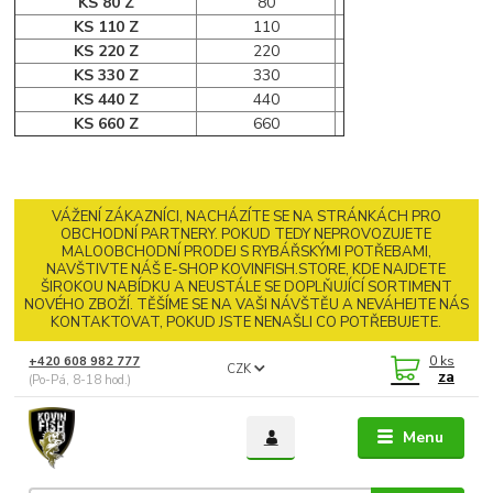
KS 80 Z
80
KS 110 Z
110
KS 220 Z
220
KS 330 Z
330
KS 440 Z
440
KS 660 Z
660
VÁŽENÍ ZÁKAZNÍCI, NACHÁZÍTE SE NA STRÁNKÁCH PRO
OBCHODNÍ PARTNERY. POKUD TEDY NEPROVOZUJETE
MALOOBCHODNÍ PRODEJ S RYBÁŘSKÝMI POTŘEBAMI,
NAVŠTIVTE NÁŠ E-SHOP KOVINFISH.STORE, KDE NAJDETE
ŠIROKOU NABÍDKU A NEUSTÁLE SE DOPLŇUJÍCÍ SORTIMENT
NOVÉHO ZBOŽÍ. TĚŠÍME SE NA VAŠI NÁVŠTĚU A NEVÁHEJTE NÁS
KONTAKTOVAT, POKUD JSTE NENAŠLI CO POTŘEBUJETE.
0
ks
+420 608 982 777
CZK
za
(Po-Pá, 8-18 hod.)
Menu