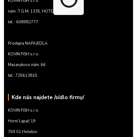
KOVIN FISH s.r.o.
nám. T.G.M. 1335, HOTEL GARNI
tel. : 608982777
Prodejna NAPAJEDLA
KOVIN FISH s.r.o.
Masarykovo nám. 66
tel.: 725613815
Kde nás najdete /sídlo firmy/
KOVIN FISH s.r.o.
Horní Lapač 19
769 01 Holešov