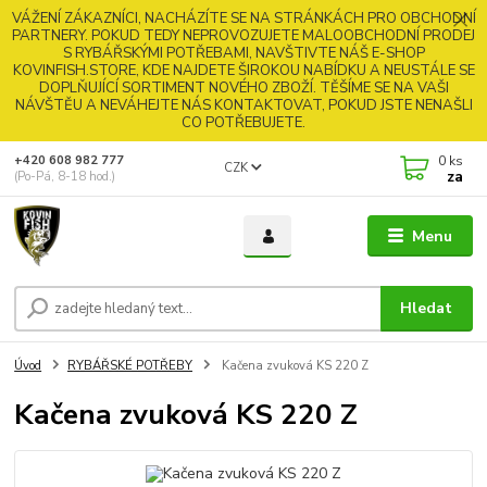
VÁŽENÍ ZÁKAZNÍCI, NACHÁZÍTE SE NA STRÁNKÁCH PRO OBCHODNÍ
PARTNERY. POKUD TEDY NEPROVOZUJETE MALOOBCHODNÍ PRODEJ
S RYBÁŘSKÝMI POTŘEBAMI, NAVŠTIVTE NÁŠ E-SHOP
KOVINFISH.STORE, KDE NAJDETE ŠIROKOU NABÍDKU A NEUSTÁLE SE
DOPLŇUJÍCÍ SORTIMENT NOVÉHO ZBOŽÍ. TĚŠÍME SE NA VAŠI
NÁVŠTĚU A NEVÁHEJTE NÁS KONTAKTOVAT, POKUD JSTE NENAŠLI
CO POTŘEBUJETE.
0
ks
+420 608 982 777
CZK
za
(Po-Pá, 8-18 hod.)
Menu
Hledat
Úvod
RYBÁŘSKÉ POTŘEBY
Kačena zvuková KS 220 Z
Kačena zvuková KS 220 Z