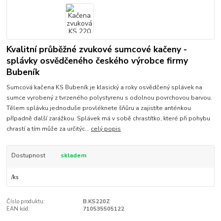
Kvalitní průběžné zvukové sumcové kačeny -
splávky osvědčeného českého výrobce firmy
Bubeník
Sumcová kačena KS Bubeník je klasický a roky osvědčený splávek na
sumce vyrobený z tvrzeného polystyrenu s odolnou povrchovou barvou.
Tělem splávku jednoduše provléknete šňůru a zajistíte anténkou
případně další zarážkou. Splávek má v sobě chrastítko, které při pohybu
chrastí a tím může za určitýc...
celý popis
Dostupnost
skladem
/
ks
Číslo produktu:
B.KS220Z
EAN kód:
710535505122