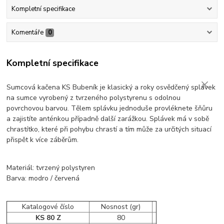
Kompletní specifikace
Komentáře
0
Kompletní specifikace
Sumcová kačena KS Bubeník je klasický a roky osvědčený splávek
na sumce vyrobený z tvrzeného polystyrenu s odolnou
povrchovou barvou. Tělem splávku jednoduše provléknete šňůru
a zajistíte anténkou případně další zarážkou. Splávek má v sobě
chrastítko, které při pohybu chrastí a tím může za určitých situací
přispět k více záběrům.
Materiál: tvrzený polystyren
Barva: modro / červená
Katalogové číslo
Nosnost (gr)
KS 80 Z
80