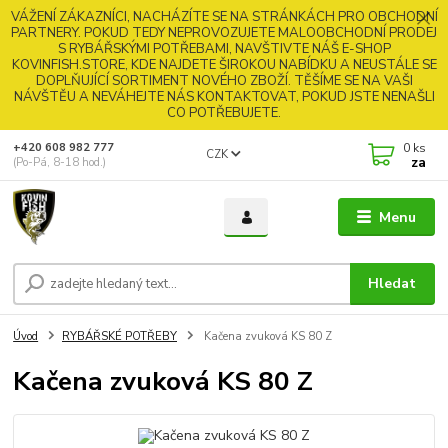
VÁŽENÍ ZÁKAZNÍCI, NACHÁZÍTE SE NA STRÁNKÁCH PRO OBCHODNÍ
PARTNERY. POKUD TEDY NEPROVOZUJETE MALOOBCHODNÍ PRODEJ
S RYBÁŘSKÝMI POTŘEBAMI, NAVŠTIVTE NÁŠ E-SHOP
KOVINFISH.STORE, KDE NAJDETE ŠIROKOU NABÍDKU A NEUSTÁLE SE
DOPLŇUJÍCÍ SORTIMENT NOVÉHO ZBOŽÍ. TĚŠÍME SE NA VAŠI
NÁVŠTĚU A NEVÁHEJTE NÁS KONTAKTOVAT, POKUD JSTE NENAŠLI
CO POTŘEBUJETE.
0
ks
+420 608 982 777
CZK
za
(Po-Pá, 8-18 hod.)
Menu
Hledat
Úvod
RYBÁŘSKÉ POTŘEBY
Kačena zvuková KS 80 Z
Kačena zvuková KS 80 Z