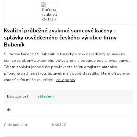
Kvalitní průběžné zvukové sumcové kačeny -
splávky osvědčeného českého výrobce firmy
Bubeník
Sumcová kačena KS Bubeník je klasický a roky osvědčený splávek na
sumce vyrobený z tvrzeného polystyrenu s odolnou povrchovou barvou.
Tělem splávku jednoduše provléknete šňůru a zajistíte anténkou
případně další zarážkou. Splávek má v sobě chrastítko, které při pohybu
chrastí a tím může za určitýc...
celý popis
Dostupnost
skladem
/
ks
Číslo produktu:
B.KS80Z