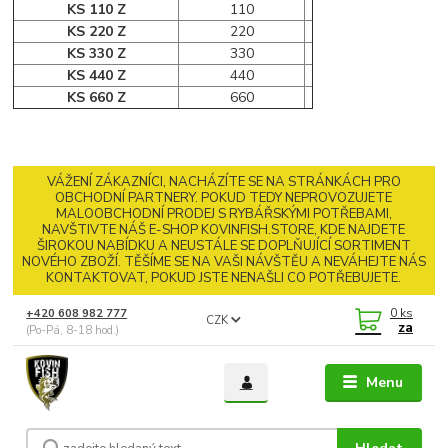
KS 110 Z
110
KS 220 Z
220
KS 330 Z
330
KS 440 Z
440
KS 660 Z
660
VÁŽENÍ ZÁKAZNÍCI, NACHÁZÍTE SE NA STRÁNKÁCH PRO
OBCHODNÍ PARTNERY. POKUD TEDY NEPROVOZUJETE
MALOOBCHODNÍ PRODEJ S RYBÁŘSKÝMI POTŘEBAMI,
NAVŠTIVTE NÁŠ E-SHOP KOVINFISH.STORE, KDE NAJDETE
ŠIROKOU NABÍDKU A NEUSTÁLE SE DOPLŇUJÍCÍ SORTIMENT
NOVÉHO ZBOŽÍ. TĚŠÍME SE NA VAŠI NÁVŠTĚU A NEVÁHEJTE NÁS
KONTAKTOVAT, POKUD JSTE NENAŠLI CO POTŘEBUJETE.
0
ks
+420 608 982 777
CZK
za
(Po-Pá, 8-18 hod.)
Menu