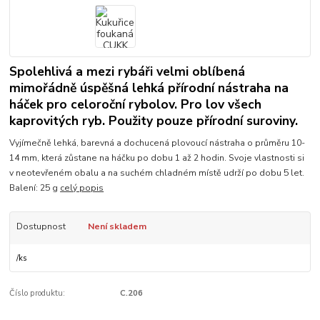
Spolehlivá a mezi rybáři velmi oblíbená
mimořádně úspěšná lehká přírodní nástraha na
háček pro celoroční rybolov. Pro lov všech
kaprovitých ryb. Použity pouze přírodní suroviny.
Vyjímečně lehká, barevná a dochucená plovoucí nástraha o průměru 10-
14 mm, která zůstane na háčku po dobu 1 až 2 hodin. Svoje vlastnosti si
v neotevřeném obalu a na suchém chladném místě udrží po dobu 5 let.
Balení: 25 g
celý popis
Dostupnost
Není skladem
/
ks
Číslo produktu:
C.206