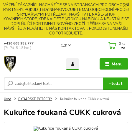
VÁŽENÍ ZÁKAZNÍCI, NACHÁZÍTE SE NA STRÁNKÁCH PRO OBCHODNÍ
PARTNERY. POKUD TEDY NEPROVOZUJETE MALOOBCHODNÍ PRODEJ
S RYBÁŘSKÝMI POTŘEBAMI, NAVŠTIVTE NÁŠ E-SHOP
KOVINFISH.STORE, KDE NAJDETE ŠIROKOU NABÍDKU A NEUSTÁLE SE
DOPLŇUJÍCÍ SORTIMENT NOVÉHO ZBOŽÍ. TĚŠÍME SE NA VAŠI
NÁVŠTĚU A NEVÁHEJTE NÁS KONTAKTOVAT, POKUD JSTE NENAŠLI
CO POTŘEBUJETE.
0
ks
+420 608 982 777
CZK
za
(Po-Pá, 8-18 hod.)
Menu
Hledat
Úvod
RYBÁŘSKÉ POTŘEBY
Kukuřice foukaná CUKK cukrová
Kukuřice foukaná CUKK cukrová