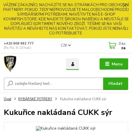
VÁŽENÍ ZÁKAZNÍCI, NACHÁZÍTE SE NA STRÁNKÁCH PRO OBCHODNÍ
PARTNERY. POKUD TEDY NEPROVOZUJETE MALOOBCHODNÍ PRODEJ
S RYBÁŘSKÝMI POTŘEBAMI, NAVŠTIVTE NÁŠ E-SHOP
KOVINFISH.STORE, KDE NAJDETE ŠIROKOU NABÍDKU A NEUSTÁLE SE
DOPLŇUJÍCÍ SORTIMENT NOVÉHO ZBOŽÍ. TĚŠÍME SE NA VAŠI
NÁVŠTĚU A NEVÁHEJTE NÁS KONTAKTOVAT, POKUD JSTE NENAŠLI
CO POTŘEBUJETE.
0
ks
+420 608 982 777
CZK
za
(Po-Pá, 8-18 hod.)
Menu
Hledat
Úvod
RYBÁŘSKÉ POTŘEBY
Kukuřice nakládaná CUKK sýr
Kukuřice nakládaná CUKK sýr