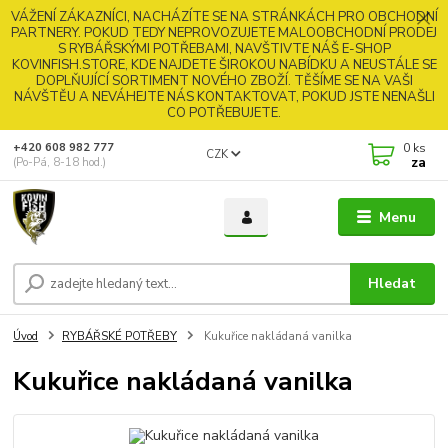
VÁŽENÍ ZÁKAZNÍCI, NACHÁZÍTE SE NA STRÁNKÁCH PRO OBCHODNÍ
PARTNERY. POKUD TEDY NEPROVOZUJETE MALOOBCHODNÍ PRODEJ
S RYBÁŘSKÝMI POTŘEBAMI, NAVŠTIVTE NÁŠ E-SHOP
KOVINFISH.STORE, KDE NAJDETE ŠIROKOU NABÍDKU A NEUSTÁLE SE
DOPLŇUJÍCÍ SORTIMENT NOVÉHO ZBOŽÍ. TĚŠÍME SE NA VAŠI
NÁVŠTĚU A NEVÁHEJTE NÁS KONTAKTOVAT, POKUD JSTE NENAŠLI
CO POTŘEBUJETE.
0
ks
+420 608 982 777
CZK
za
(Po-Pá, 8-18 hod.)
Menu
Hledat
Úvod
RYBÁŘSKÉ POTŘEBY
Kukuřice nakládaná vanilka
Kukuřice nakládaná vanilka