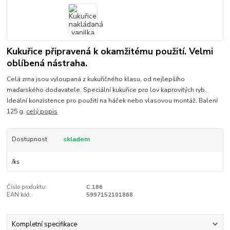
Kukuřice připravená k okamžitému použití. Velmi
oblíbená nástraha.
Celá zrna jsou vyloupaná z kukuřičného klasu, od nejlepšího
maďarského dodavatele. Speciální kukuřice pro lov kaprovitých ryb.
Ideální konzistence pro použití na háček nebo vlasovou montáž. Balení
125 g.
celý popis
Dostupnost
skladem
/
ks
Číslo produktu:
C.186
EAN kód:
5997152101868
Kompletní specifikace