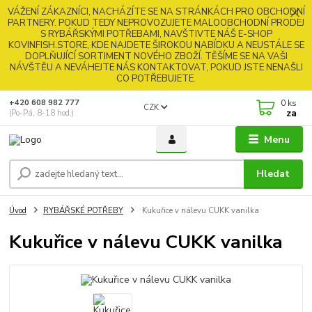
VÁŽENÍ ZÁKAZNÍCI, NACHÁZÍTE SE NA STRÁNKÁCH PRO OBCHODNÍ
PARTNERY. POKUD TEDY NEPROVOZUJETE MALOOBCHODNÍ PRODEJ
S RYBÁŘSKÝMI POTŘEBAMI, NAVŠTIVTE NÁŠ E-SHOP
KOVINFISH.STORE, KDE NAJDETE ŠIROKOU NABÍDKU A NEUSTÁLE SE
DOPLŇUJÍCÍ SORTIMENT NOVÉHO ZBOŽÍ. TĚŠÍME SE NA VAŠI
NÁVŠTĚU A NEVÁHEJTE NÁS KONTAKTOVAT, POKUD JSTE NENAŠLI
CO POTŘEBUJETE.
0
ks
+420 608 982 777
CZK
za
(Po-Pá, 8-18 hod.)
Menu
Hledat
Úvod
RYBÁŘSKÉ POTŘEBY
Kukuřice v nálevu CUKK vanilka
Kukuřice v nálevu CUKK vanilka