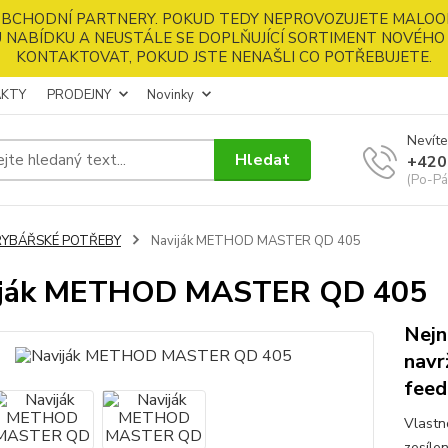
 OBCHODNÍ PARTNERY. POKUD TEDY NEPROVOZUJETE MALOO
 NABÍDKU A NEUSTÁLE SE DOPLŇUJÍCÍ SORTIMENT NOVÉHO 
KONTAKTOVAT, POKUD JSTE NENAŠLI CO POTŘEBUJETE.
KTY
PRODEJNY
Novinky
Nevíte
Hledat
+420
(Po-Pá
RYBÁŘSKÉ POTŘEBY
Naviják METHOD MASTER QD 405
iják METHOD MASTER QD 405
Nejn
navr
feed
Vlastno
zesíle