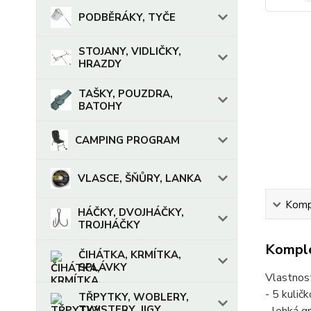
PODBĚRÁKY, TYČE
STOJANY, VIDLIČKY,
HRAZDY
TAŠKY, POUZDRA,
BATOHY
CAMPING PROGRAM
VLASCE, ŠŇŮRY, LANKA
Kompl
HÁČKY, DVOJHÁČKY,
TROJHÁČKY
Komple
ČIHÁTKA, KRMÍTKA,
SPLÁVKY
Vlastnost
- 5 kulič
TŘPYTKY, WOBLERY,
TWISTERY, JIGY