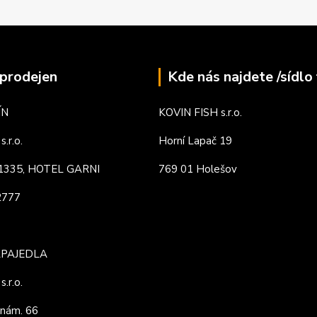
prodejen
Kde nás najdete /sídlo 
ÍN
KOVIN FISH s.r.o.
.r.o.
Horní Lapač 19
. 1335, HOTEL GARNI
769 01 Holešov
82777
APAJEDLA
.r.o.
nám. 66