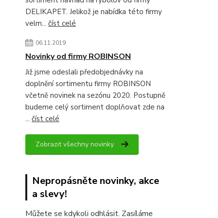
sortiment návnad na rybolov od firmy
DELIKAPET. Jelikož je nabídka této firmy
velm...
číst celé
06.11.2019
Novinky od firmy ROBINSON
Již jsme odeslali předobjednávky na
doplnění sortimentu firmy ROBINSON
včetně novinek na sezónu 2020. Postupně
budeme celý sortiment doplňovat zde na
...
číst celé
Zobrazit všechny novinky
Nepropásněte novinky, akce
a slevy!
Můžete se kdykoli odhlásit. Zasíláme