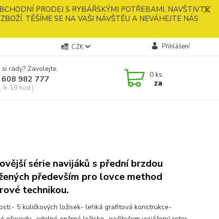
BCHODNÍ PRODEJ S RYBÁŘSKÝMI POTŘEBAMI, NAVŠTIVTE
ZBOŽÍ. TĚŠÍME SE NA VAŠI NÁVŠTĚU A NEVÁHEJTE NÁS
Přihlášení
CZK
 si rady? Zavolejte.
0
ks
 608 982 777
za
, 8-18 hod.)
ovější série navijáků s přední brzdou
žených především pro lovce method
rové technikou.
sti:- 5 kuličkových ložisek- lehká grafitová konstrukce-
né převody- odolné opěrné ložisko- počítačem vyvážený rotor-