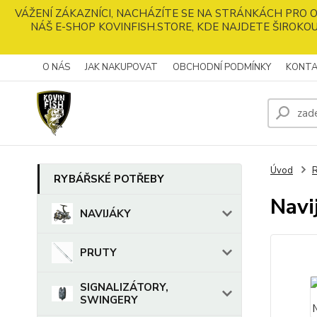
VÁŽENÍ ZÁKAZNÍCI, NACHÁZÍTE SE NA STRÁNKÁCH PRO
NÁŠ E-SHOP KOVINFISH.STORE, KDE NAJDETE ŠIROKOU
O NÁS
JAK NAKUPOVAT
OBCHODNÍ PODMÍNKY
KONTA
Úvod
RYBÁŘSKÉ POTŘEBY
Nav
NAVIJÁKY
PRUTY
SIGNALIZÁTORY,
SWINGERY