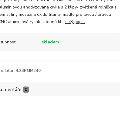
aluminiovou anodyzovaná cívka s 2 klipy- zvětšená rolnička s
em slitiny mosazi a oxidu titanu- madlo pro levou / pravou
CNC aluminiová rychlosklopná kl...
celý popis
tupnost
skladem
roduktu:
R.23PMM240
Komentáře
0