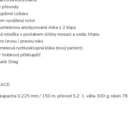
rafitová konstrukce
é převody
opěrné ložisko
em vyvážený rotor
luminiovou anodyzovaná cívka s 2 klipy
á rolnička s povlakem slitiny mosazi a oxidu titanu
ro levou / pravou ruku
miniová rychlosklopná klika (nový patent)
ý trubkový překlapěč
uick Drag
KACE:
apacita 0,225 mm / 150 m, převod 5,2: 1, váha 300 g, návin 78 