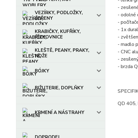
- lehká g
- zesílen
VEZÍRKY, PODLOŽKY,
- odolné 
ČEŘENY
- počítač
- 1x dura
KRABIČKY, KUFŘÍKY,
- zvětšen
ŘÍZKOVNICE
- madlo p
KLEŠTĚ, PEANY, PRAKY,
- CNC alu
NOŽE
- zesílen
- brzda Q
BÓJKY
BIŽUTERIE, DOPLŇKY
SPECIFI
QD 405, k
KRMENÍ A NÁSTRAHY
DOPRODEJ