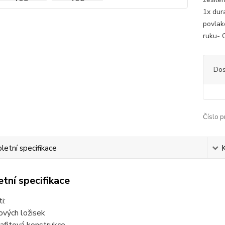
1x dur
povlak
ruku- 
Dos
Číslo p
etní specifikace
tní specifikace
i:
kových ložisek