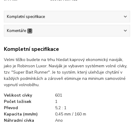
Kompletní specifikace
Komentáře
0
Kompletní specifikace
Velmi těžko budete na trhu hledat kaprový ekonomický naviják,
jako je Robinson Luxor. Naviják je vybaven systémem volné cívky,
tzv. "Super Bait Runner". Je to systém, který ulehčuje chytání v
každých podmínkách a zároveň eliminuje na mininum samovolné
vypnutí volnoběhu.
Velikost cívky
601
Počet ložisek
1
Převod
5,2 : 1
Kapacita (mm/m)
0,45 mm / 160 m
Náhradní cívka
Ano