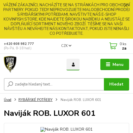
VÁŽENÍ ZÁKAZNÍCI, NACHÁZÍTE SE NA STRÁNKÁCH PRO OBCHODNÍ
PARTNERY. POKUD TEDY NEPROVOZUJETE MALOOBCHODNÍ PRODEJ
S RYBÁŘSKÝMI POTŘEBAMI, NAVŠTIVTE NÁŠ E-SHOP
KOVINFISH.STORE, KDE NAJDETE ŠIROKOU NABÍDKU A NEUSTÁLE SE
DOPLŇUJÍCÍ SORTIMENT NOVÉHO ZBOŽÍ. TĚŠÍME SE NA VAŠI
NÁVŠTĚU A NEVÁHEJTE NÁS KONTAKTOVAT, POKUD JSTE NENAŠLI
CO POTŘEBUJETE.
0
ks
+420 608 982 777
CZK
za
(Po-Pá, 8-18 hod.)
Menu
Hledat
Úvod
RYBÁŘSKÉ POTŘEBY
Naviják ROB. LUXOR 601
Naviják ROB. LUXOR 601