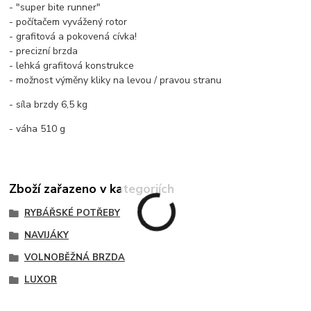
- "super bite runner"
- počítačem vyvážený rotor
- grafitová a pokovená cívka!
- precizní brzda
- lehká grafitová konstrukce
- možnost výměny kliky na levou / pravou stranu
- síla brzdy 6,5 kg
- váha 510 g
Zboží zařazeno v kategoriích
RYBÁŘSKÉ POTŘEBY
NAVIJÁKY
VOLNOBĚŽNÁ BRZDA
LUXOR