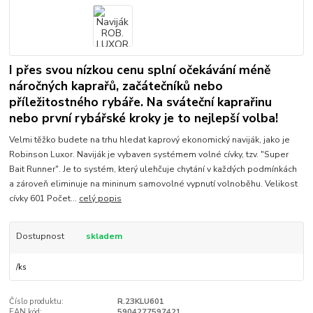
I přes svou nízkou cenu splní očekávání méně
náročných kaprařů, začátečníků nebo
příležitostného rybáře. Na sváteční kaprařinu
nebo první rybářské kroky je to nejlepší volba!
Velmi těžko budete na trhu hledat kaprový ekonomický naviják, jako je
Robinson Luxor. Naviják je vybaven systémem volné cívky, tzv. "Super
Bait Runner". Je to systém, který ulehčuje chytání v každých podmínkách
a zároveň eliminuje na mininum samovolné vypnutí volnoběhu. Velikost
cívky 601 Počet...
celý popis
Dostupnost
skladem
/
ks
Číslo produktu:
R.23KLU601
EAN kód:
5904277597421