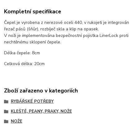
Kompletní specifikace
Čepel je vyrobena z nerezové oceli 440, v rukojeti je integrován
řezač pásů (šňůr), rozbíječ skla a klip na opasek.
V noži je implementována bezpečnostní pojistka LinerLock proti
nechtěnému sklopení čepele.
Délka čepele: 8cm
Celková délka: 20cm
Zboží zařazeno v kategoriích
RYBÁŘSKÉ POTŘEBY
KLEŠTĚ, PEANY, PRAKY, NOŽE
NOŽE