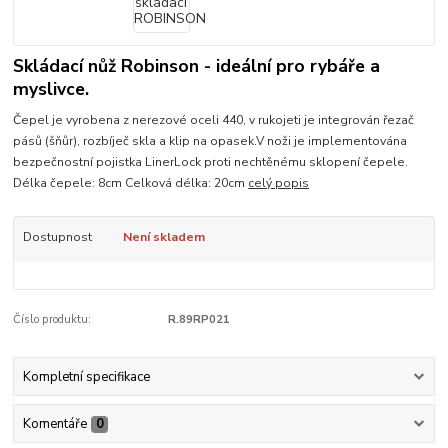
Skládací nůž Robinson - ideální pro rybáře a
myslivce.
Čepel je vyrobena z nerezové oceli 440, v rukojeti je integrován řezač
pásů (šňůr), rozbíječ skla a klip na opasek.V noži je implementována
bezpečnostní pojistka LinerLock proti nechtěnému sklopení čepele.
Délka čepele: 8cm Celková délka: 20cm
celý popis
Dostupnost
Není skladem
Číslo produktu:
R.89RP021
Kompletní specifikace
Komentáře
0