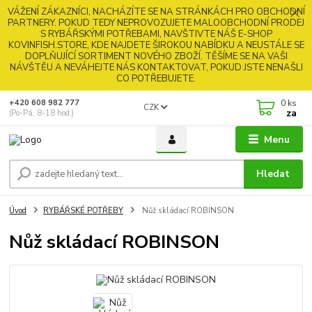
VÁŽENÍ ZÁKAZNÍCI, NACHÁZÍTE SE NA STRÁNKÁCH PRO OBCHODNÍ
PARTNERY. POKUD TEDY NEPROVOZUJETE MALOOBCHODNÍ PRODEJ
S RYBÁŘSKÝMI POTŘEBAMI, NAVŠTIVTE NÁŠ E-SHOP
KOVINFISH.STORE, KDE NAJDETE ŠIROKOU NABÍDKU A NEUSTÁLE SE
DOPLŇUJÍCÍ SORTIMENT NOVÉHO ZBOŽÍ. TĚŠÍME SE NA VAŠI
NÁVŠTĚU A NEVÁHEJTE NÁS KONTAKTOVAT, POKUD JSTE NENAŠLI
CO POTŘEBUJETE.
0
ks
+420 608 982 777
CZK
za
(Po-Pá, 8-18 hod.)
Menu
Hledat
Úvod
RYBÁŘSKÉ POTŘEBY
Nůž skládací ROBINSON
Nůž skládací ROBINSON