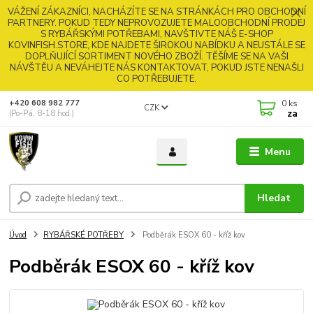
VÁŽENÍ ZÁKAZNÍCI, NACHÁZÍTE SE NA STRÁNKÁCH PRO OBCHODNÍ
PARTNERY. POKUD TEDY NEPROVOZUJETE MALOOBCHODNÍ PRODEJ
S RYBÁŘSKÝMI POTŘEBAMI, NAVŠTIVTE NÁŠ E-SHOP
KOVINFISH.STORE, KDE NAJDETE ŠIROKOU NABÍDKU A NEUSTÁLE SE
DOPLŇUJÍCÍ SORTIMENT NOVÉHO ZBOŽÍ. TĚŠÍME SE NA VAŠI
NÁVŠTĚU A NEVÁHEJTE NÁS KONTAKTOVAT, POKUD JSTE NENAŠLI
CO POTŘEBUJETE.
0
ks
+420 608 982 777
CZK
za
(Po-Pá, 8-18 hod.)
Menu
Hledat
Úvod
RYBÁŘSKÉ POTŘEBY
Podběrák ESOX 60 - kříž kov
Podběrák ESOX 60 - kříž kov