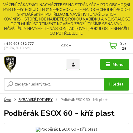
VÁŽENÍ ZÁKAZNÍCI, NACHÁZÍTE SE NA STRÁNKÁCH PRO OBCHODNÍ
PARTNERY. POKUD TEDY NEPROVOZUJETE MALOOBCHODNÍ PRODEJ
S RYBÁŘSKÝMI POTŘEBAMI, NAVŠTIVTE NÁŠ E-SHOP
KOVINFISH.STORE, KDE NAJDETE ŠIROKOU NABÍDKU A NEUSTÁLE SE
DOPLŇUJÍCÍ SORTIMENT NOVÉHO ZBOŽÍ. TĚŠÍME SE NA VAŠI
NÁVŠTĚU A NEVÁHEJTE NÁS KONTAKTOVAT, POKUD JSTE NENAŠLI
CO POTŘEBUJETE.
0
ks
+420 608 982 777
CZK
za
(Po-Pá, 8-18 hod.)
Menu
Hledat
Úvod
RYBÁŘSKÉ POTŘEBY
Podběrák ESOX 60 - kříž plast
Podběrák ESOX 60 - kříž plast