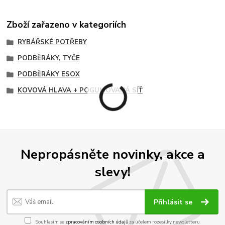
Zboží zařazeno v kategoriích
RYBÁŘSKÉ POTŘEBY
PODBĚRÁKY, TYČE
PODBĚRÁKY ESOX
KOVOVÁ HLAVA + POGUMOVANÁ SÍŤ
Nepropásněte novinky, akce a
slevy!
Přihlásit se
Souhlasím se
zpracováním osobních údajů
za účelem rozesílky newsletteru.