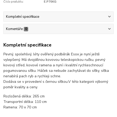
Číslo produktu:
E.P70KG
Kompletní specifikace
Komentáře
0
Kompletní specifikace
Pevný, spolehlivý, léty ověřený podběrák Esox je nyní ještě
vylepšený. Má dvojdílnou kovovou teleskopickou ručku, pevný
kovový střed, kovové ramena a nyní i kvalitní rychleschnoucí
pogumovanou síťku. Háček sa nebude zachytávat do síťky, síťka
nenabírá pach ryb a rychleji schne.
Dodáva se v provedení s černou síťkou.V této kategorii výborný
poměr kvality a ceny.
Rozložená délka: 265 cm
Transportní délka: 110 cm
Ramena: 70 x 70 cm