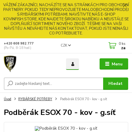
VÁŽENÍ ZÁKAZNÍCI, NACHÁZÍTE SE NA STRÁNKÁCH PRO OBCHODNÍ
PARTNERY. POKUD TEDY NEPROVOZUJETE MALOOBCHODNÍ PRODEJ
S RYBÁŘSKÝMI POTŘEBAMI, NAVŠTIVTE NÁŠ E-SHOP
KOVINFISH.STORE, KDE NAJDETE ŠIROKOU NABÍDKU A NEUSTÁLE SE
DOPLŇUJÍCÍ SORTIMENT NOVÉHO ZBOŽÍ. TĚŠÍME SE NA VAŠI
NÁVŠTĚU A NEVÁHEJTE NÁS KONTAKTOVAT, POKUD JSTE NENAŠLI
CO POTŘEBUJETE.
0
ks
+420 608 982 777
CZK
za
(Po-Pá, 8-18 hod.)
Menu
Hledat
Úvod
RYBÁŘSKÉ POTŘEBY
Podběrák ESOX 70 - kov - g.síť
Podběrák ESOX 70 - kov - g.síť