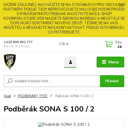
VÁŽENÍ ZÁKAZNÍCI, NACHÁZÍTE SE NA STRÁNKÁCH PRO OBCHODNÍ
PARTNERY. POKUD TEDY NEPROVOZUJETE MALOOBCHODNÍ PRODEJ
S RYBÁŘSKÝMI POTŘEBAMI, NAVŠTIVTE NÁŠ E-SHOP
KOVINFISH.STORE, KDE NAJDETE ŠIROKOU NABÍDKU A NEUSTÁLE SE
DOPLŇUJÍCÍ SORTIMENT NOVÉHO ZBOŽÍ. TĚŠÍME SE NA VAŠI
NÁVŠTĚU A NEVÁHEJTE NÁS KONTAKTOVAT, POKUD JSTE NENAŠLI
CO POTŘEBUJETE.
0
ks
+420 608 982 777
CZK
za
(Po-Pá, 8-18 hod.)
Menu
Hledat
Úvod
PODBĚRÁKY, TYČE
Podběrák SONA S 100 / 2
Podběrák SONA S 100 / 2