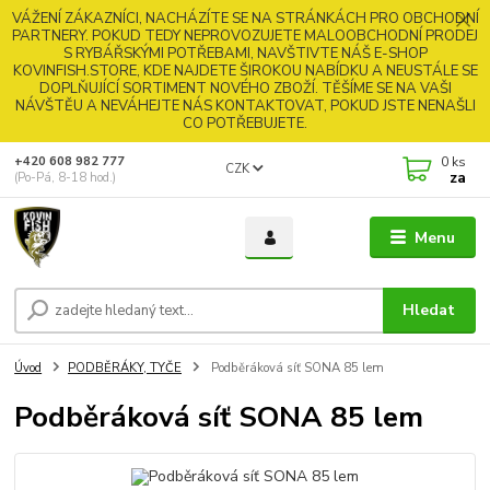
VÁŽENÍ ZÁKAZNÍCI, NACHÁZÍTE SE NA STRÁNKÁCH PRO OBCHODNÍ
PARTNERY. POKUD TEDY NEPROVOZUJETE MALOOBCHODNÍ PRODEJ
S RYBÁŘSKÝMI POTŘEBAMI, NAVŠTIVTE NÁŠ E-SHOP
KOVINFISH.STORE, KDE NAJDETE ŠIROKOU NABÍDKU A NEUSTÁLE SE
DOPLŇUJÍCÍ SORTIMENT NOVÉHO ZBOŽÍ. TĚŠÍME SE NA VAŠI
NÁVŠTĚU A NEVÁHEJTE NÁS KONTAKTOVAT, POKUD JSTE NENAŠLI
CO POTŘEBUJETE.
0
ks
+420 608 982 777
CZK
za
(Po-Pá, 8-18 hod.)
Menu
Hledat
Úvod
PODBĚRÁKY, TYČE
Podběráková síť SONA 85 lem
Podběráková síť SONA 85 lem