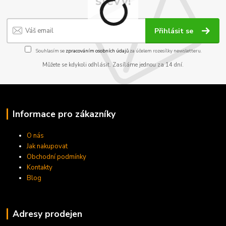
slevy!
Přihlásit se
Souhlasím se
zpracováním osobních údajů
za účelem rozesílky newsletteru.
Můžete se kdykoli odhlásit. Zasíláme jednou za 14 dní.
Informace pro zákazníky
O nás
Jak nakupovat
Obchodní podmínky
Kontakty
Blog
Adresy prodejen