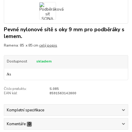
Pevné nylonové sítě s oky 9 mm pro podběráky s
lemem.
Ramena: 85 x 85 cm
celý popis
Dostupnost
skladem
/
ks
Číslo produktu:
S.085
EAN kód:
8591563142600
Kompletní specifikace
Komentáře
0