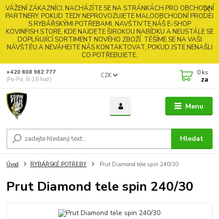
VÁŽENÍ ZÁKAZNÍCI, NACHÁZÍTE SE NA STRÁNKÁCH PRO OBCHODNÍ
PARTNERY. POKUD TEDY NEPROVOZUJETE MALOOBCHODNÍ PRODEJ
S RYBÁŘSKÝMI POTŘEBAMI, NAVŠTIVTE NÁŠ E-SHOP
KOVINFISH.STORE, KDE NAJDETE ŠIROKOU NABÍDKU A NEUSTÁLE SE
DOPLŇUJÍCÍ SORTIMENT NOVÉHO ZBOŽÍ. TĚŠÍME SE NA VAŠI
NÁVŠTĚU A NEVÁHEJTE NÁS KONTAKTOVAT, POKUD JSTE NENAŠLI
CO POTŘEBUJETE.
0
ks
+420 608 982 777
CZK
za
(Po-Pá, 8-18 hod.)
Menu
Hledat
Úvod
RYBÁŘSKÉ POTŘEBY
Prut Diamond tele spin 240/30
Prut Diamond tele spin 240/30