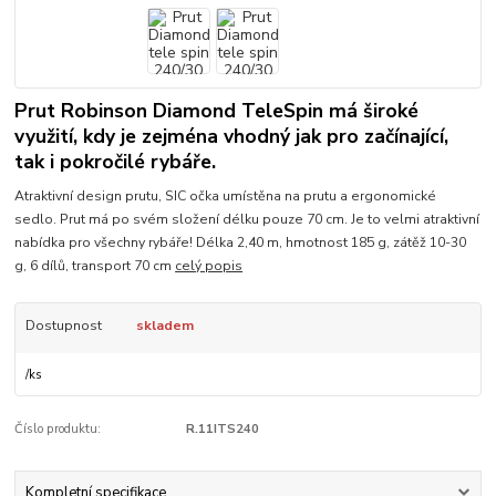
Prut Robinson Diamond TeleSpin má široké
využití, kdy je zejména vhodný jak pro začínající,
tak i pokročilé rybáře.
Atraktivní design prutu, SIC očka umístěna na prutu a ergonomické
sedlo. Prut má po svém složení délku pouze 70 cm. Je to velmi atraktivní
nabídka pro všechny rybáře! Délka 2,40 m, hmotnost 185 g, zátěž 10-30
g, 6 dílů, transport 70 cm
celý popis
Dostupnost
skladem
/
ks
Číslo produktu:
R.11ITS240
Kompletní specifikace