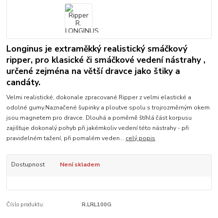
Longinus je extraměkký realistický smáčkový
ripper, pro klasické či smáčkové vedení nástrahy ,
určené zejména na větší dravce jako štiky a
candáty.
Velmi realistické, dokonale zpracované Ripper z velmi elastické a
odolné gumy.Naznačené šupinky a ploutve spolu s trojrozměrným okem
jsou magnetem pro dravce. Dlouhá a poměrně štíhlá část korpusu
zajišťuje dokonalý pohyb při jakémkoliv vedení této nástrahy - při
pravidelném tažení, při pomalém veden...
celý popis
Dostupnost
Není skladem
Číslo produktu:
R.LRL100G