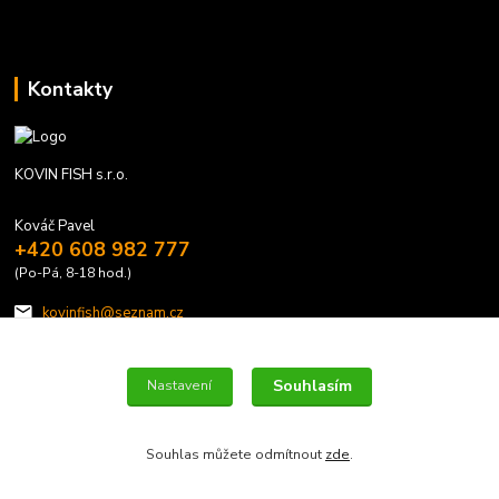
Kontakty
KOVIN FISH s.r.o.
Kováč Pavel
+420 608 982 777
(Po-Pá, 8-18 hod.)
kovinfish@seznam.cz
Souhlasím
Nastavení
Souhlas můžete odmítnout
zde
.
Vytvořeno na
Eshop-rychle.cz