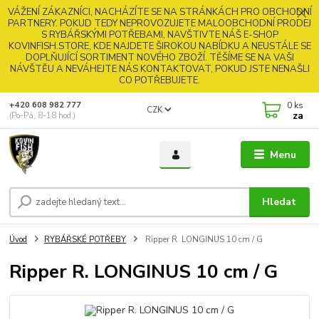
VÁŽENÍ ZÁKAZNÍCI, NACHÁZÍTE SE NA STRÁNKÁCH PRO OBCHODNÍ
PARTNERY. POKUD TEDY NEPROVOZUJETE MALOOBCHODNÍ PRODEJ
S RYBÁŘSKÝMI POTŘEBAMI, NAVŠTIVTE NÁŠ E-SHOP
KOVINFISH.STORE, KDE NAJDETE ŠIROKOU NABÍDKU A NEUSTÁLE SE
DOPLŇUJÍCÍ SORTIMENT NOVÉHO ZBOŽÍ. TĚŠÍME SE NA VAŠI
NÁVŠTĚU A NEVÁHEJTE NÁS KONTAKTOVAT, POKUD JSTE NENAŠLI
CO POTŘEBUJETE.
0
ks
+420 608 982 777
CZK
za
(Po-Pá, 8-18 hod.)
Menu
Hledat
Úvod
RYBÁŘSKÉ POTŘEBY
Ripper R. LONGINUS 10 cm / G
Ripper R. LONGINUS 10 cm / G