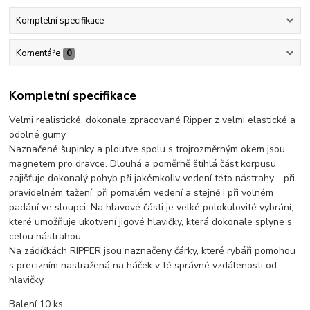
Kompletní specifikace
Komentáře
0
Kompletní specifikace
Velmi realistické, dokonale zpracované Ripper z velmi elastické a
odolné gumy.
Naznačené šupinky a ploutve spolu s trojrozměrným okem jsou
magnetem pro dravce. Dlouhá a poměrně štíhlá část korpusu
zajišťuje dokonalý pohyb při jakémkoliv vedení této nástrahy - při
pravidelném tažení, při pomalém vedení a stejně i při volném
padání ve sloupci. Na hlavové části je velké polokulovité vybrání,
které umožňuje ukotvení jigové hlavičky, která dokonale splyne s
celou nástrahou.
Na zádíčkách RIPPER jsou naznačeny čárky, které rybáři pomohou
s precizním nastražená na háček v té správné vzdálenosti od
hlavičky.
Balení 10 ks.