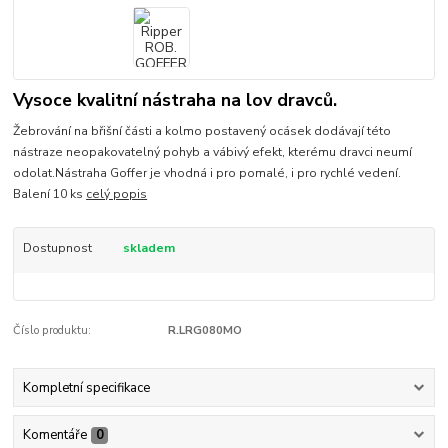
Vysoce kvalitní nástraha na lov dravců.
Žebrování na břišní části a kolmo postavený ocásek dodávají této
nástraze neopakovatelný pohyb a vábivý efekt, kterému dravci neumí
odolat.Nástraha Goffer je vhodná i pro pomalé, i pro rychlé vedení.
Balení 10 ks
celý popis
Dostupnost
skladem
Číslo produktu:
R.LRG080MO
Kompletní specifikace
Komentáře
0