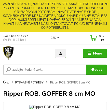
VÁŽENÍ ZÁKAZNÍCI, NACHÁZÍTE SE NA STRÁNKÁCH PRO OBCHODNÍ
PARTNERY. POKUD TEDY NEPROVOZUJETE MALOOBCHODNÍ PRODEJ
S RYBÁŘSKÝMI POTŘEBAMI, NAVŠTIVTE NÁŠ E-SHOP
KOVINFISH.STORE, KDE NAJDETE ŠIROKOU NABÍDKU A NEUSTÁLE SE
DOPLŇUJÍCÍ SORTIMENT NOVÉHO ZBOŽÍ. TĚŠÍME SE NA VAŠI
NÁVŠTĚU A NEVÁHEJTE NÁS KONTAKTOVAT, POKUD JSTE NENAŠLI
CO POTŘEBUJETE.
0
ks
+420 608 982 777
CZK
za
(Po-Pá, 8-18 hod.)
Menu
Hledat
Úvod
RYBÁŘSKÉ POTŘEBY
Ripper ROB. GOFFER 8 cm MO
Ripper ROB. GOFFER 8 cm MO