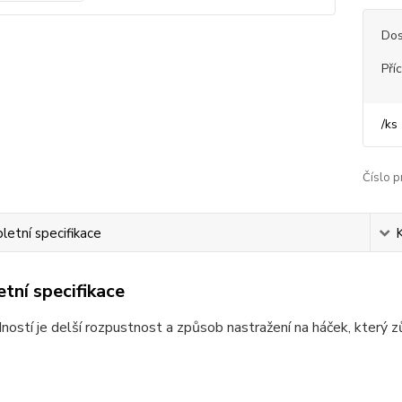
Dos
Pří
/
ks
Číslo p
etní specifikace
tní specifikace
ností je delší rozpustnost a způsob nastražení na háček, který z