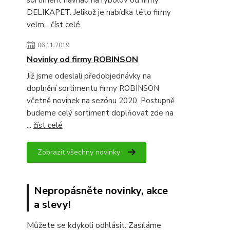
sortiment návnad na rybolov od firmy
DELIKAPET. Jelikož je nabídka této firmy
velm...
číst celé
06.11.2019
Novinky od firmy ROBINSON
Již jsme odeslali předobjednávky na
doplnění sortimentu firmy ROBINSON
včetně novinek na sezónu 2020. Postupně
budeme celý sortiment doplňovat zde na
...
číst celé
Zobrazit všechny novinky
Nepropásněte novinky, akce
a slevy!
Můžete se kdykoli odhlásit. Zasíláme