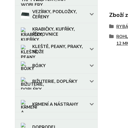
VEZÍRKY, PODLOŽKY,
Zboží 
ČEŘENY
RYBÁ
KRABIČKY, KUFŘÍKY,
ŘÍZKOVNICE
ROHL
12 M
KLEŠTĚ, PEANY, PRAKY,
NOŽE
BÓJKY
BIŽUTERIE, DOPLŇKY
KRMENÍ A NÁSTRAHY
DOPRODEJ