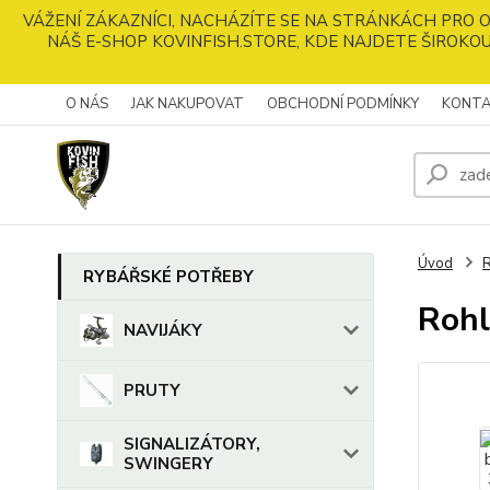
VÁŽENÍ ZÁKAZNÍCI, NACHÁZÍTE SE NA STRÁNKÁCH PRO
NÁŠ E-SHOP KOVINFISH.STORE, KDE NAJDETE ŠIROKOU
O NÁS
JAK NAKUPOVAT
OBCHODNÍ PODMÍNKY
KONTA
Úvod
RYBÁŘSKÉ POTŘEBY
Rohl
NAVIJÁKY
PRUTY
SIGNALIZÁTORY,
SWINGERY