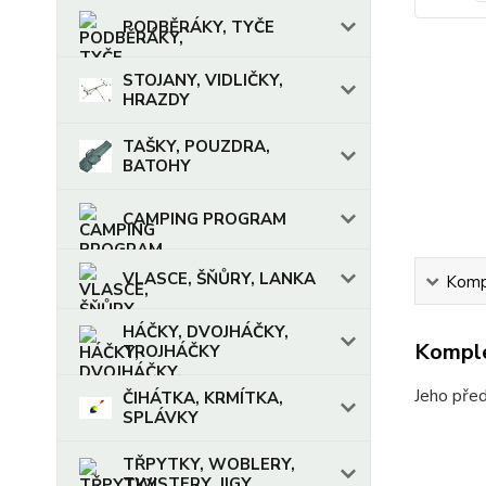
PODBĚRÁKY, TYČE
STOJANY, VIDLIČKY,
HRAZDY
TAŠKY, POUZDRA,
BATOHY
CAMPING PROGRAM
VLASCE, ŠŇŮRY, LANKA
Kompl
HÁČKY, DVOJHÁČKY,
Komple
TROJHÁČKY
Jeho před
ČIHÁTKA, KRMÍTKA,
SPLÁVKY
TŘPYTKY, WOBLERY,
TWISTERY, JIGY