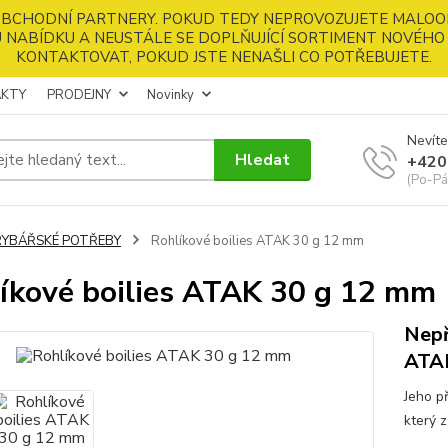
 OBCHODNÍ PARTNERY. POKUD TEDY NEPROVOZUJETE MALOO
 NABÍDKU A NEUSTÁLE SE DOPLŇUJÍCÍ SORTIMENT NOVÉHO 
KONTAKTOVAT, POKUD JSTE NENAŠLI CO POTŘEBUJETE.
KTY
PRODEJNY
Novinky
Nevíte
Hledat
+420
(Po-Pá
RYBÁŘSKÉ POTŘEBY
Rohlíkové boilies ATAK 30 g 12 mm
íkové boilies ATAK 30 g 12 mm
Nepř
ATA
Jeho p
který 