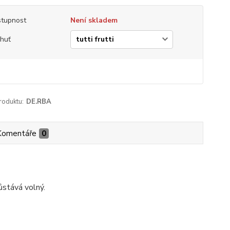
tupnost
Není skladem
chuť
roduktu:
DE.RBA
Komentáře
0
ůstává volný.