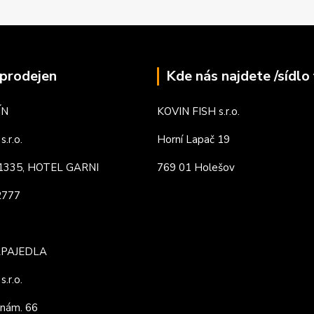
prodejen
Kde nás najdete /sídlo 
ÍN
KOVIN FISH s.r.o.
.r.o.
Horní Lapač 19
. 1335, HOTEL GARNI
769 01 Holešov
82777
APAJEDLA
.r.o.
nám. 66