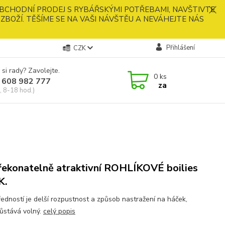
BCHODNÍ PRODEJ S RYBÁŘSKÝMI POTŘEBAMI, NAVŠTIVTE
ZBOŽÍ. TĚŠÍME SE NA VAŠI NÁVŠTĚU A NEVÁHEJTE NÁS
Přihlášení
CZK
 si rady? Zavolejte.
0
ks
 608 982 777
za
, 8-18 hod.)
ekonatelně atraktivní ROHLÍKOVÉ boilies
K.
ředností je delší rozpustnost a způsob nastražení na háček,
zůstává volný.
celý popis