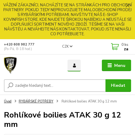
VÁŽENÍ ZÁKAZNÍCI, NACHÁZÍTE SE NA STRÁNKÁCH PRO OBCHODNÍ
PARTNERY. POKUD TEDY NEPROVOZUJETE MALOOBCHODNÍ PRODEJ
S RYBÁŘSKÝMI POTŘEBAMI, NAVŠTIVTE NÁŠ E-SHOP
KOVINFISH.STORE, KDE NAJDETE ŠIROKOU NABÍDKU A NEUSTÁLE SE
DOPLŇUJÍCÍ SORTIMENT NOVÉHO ZBOŽÍ. TĚŠÍME SE NA VAŠI
NÁVŠTĚU A NEVÁHEJTE NÁS KONTAKTOVAT, POKUD JSTE NENAŠLI
CO POTŘEBUJETE.
0
ks
+420 608 982 777
CZK
za
(Po-Pá, 8-18 hod.)
Menu
Hledat
Úvod
RYBÁŘSKÉ POTŘEBY
Rohlíkové boilies ATAK 30 g 12 mm
Rohlíkové boilies ATAK 30 g 12
mm