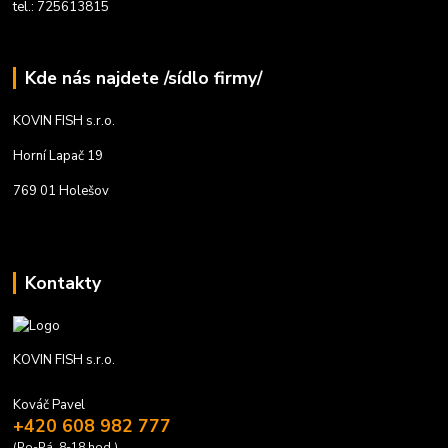
tel.: 725613815
Kde nás najdete /sídlo firmy/
KOVIN FISH s.r.o.
Horní Lapač 19
769 01 Holešov
Kontakty
KOVIN FISH s.r.o.
Kováč Pavel
+420 608 982 777
(Po-Pá, 8-18 hod.)