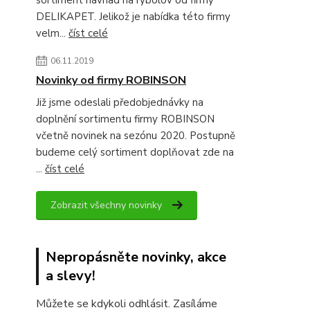
sortiment návnad na rybolov od firmy
DELIKAPET. Jelikož je nabídka této firmy
velm...
číst celé
06.11.2019
Novinky od firmy ROBINSON
Již jsme odeslali předobjednávky na
doplnění sortimentu firmy ROBINSON
včetně novinek na sezónu 2020. Postupně
budeme celý sortiment doplňovat zde na
...
číst celé
Zobrazit všechny novinky
Nepropásněte novinky, akce
a slevy!
Můžete se kdykoli odhlásit. Zasíláme