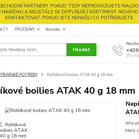
 OBCHODNÍ PARTNERY. POKUD TEDY NEPROVOZUJETE MALOO
 NABÍDKU A NEUSTÁLE SE DOPLŇUJÍCÍ SORTIMENT NOVÉHO 
KONTAKTOVAT, POKUD JSTE NENAŠLI CO POTŘEBUJETE.
KTY
PRODEJNY
Novinky
Nevíte
Hledat
+420
(Po-Pá
RYBÁŘSKÉ POTŘEBY
Rohlíkové boilies ATAK 40 g 18 mm
íkové boilies ATAK 40 g 18 mm
Nepř
ATA
Jeho p
který 