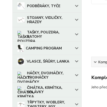
PODBĚRÁKY, TYČE
STOJANY, VIDLIČKY,
HRAZDY
TAŠKY, POUZDRA,
BATOHY
CAMPING PROGRAM
VLASCE, ŠŇŮRY, LANKA
Kompl
HÁČKY, DVOJHÁČKY,
Komple
TROJHÁČKY
Jeho před
ČIHÁTKA, KRMÍTKA,
SPLÁVKY
TŘPYTKY, WOBLERY,
TWISTERY, JIGY