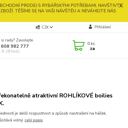
BCHODNÍ PRODEJ S RYBÁŘSKÝMI POTŘEBAMI, NAVŠTIVTE
ZBOŽÍ. TĚŠÍME SE NA VAŠI NÁVŠTĚU A NEVÁHEJTE NÁS
Přihlášení
CZK
 si rady? Zavolejte.
0
ks
 608 982 777
za
, 8-18 hod.)
ekonatelně atraktivní ROHLÍKOVÉ boilies
K.
ředností je delší rozpustnost a způsob nastražení na háček,
zůstává volný.
celý popis