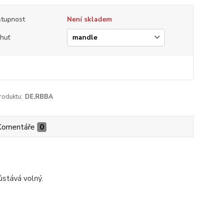
tupnost
Není skladem
chuť
roduktu:
DE.RBBA
Komentáře
0
ůstává volný.