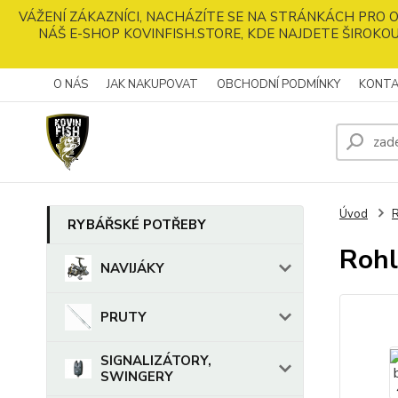
VÁŽENÍ ZÁKAZNÍCI, NACHÁZÍTE SE NA STRÁNKÁCH PRO
NÁŠ E-SHOP KOVINFISH.STORE, KDE NAJDETE ŠIROKOU
O NÁS
JAK NAKUPOVAT
OBCHODNÍ PODMÍNKY
KONTA
Úvod
RYBÁŘSKÉ POTŘEBY
Rohl
NAVIJÁKY
PRUTY
SIGNALIZÁTORY,
SWINGERY