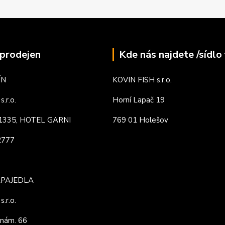
prodejen
Kde nás najdete /sídlo 
ÍN
KOVIN FISH s.r.o.
.r.o.
Horní Lapač 19
. 1335, HOTEL GARNI
769 01 Holešov
82777
APAJEDLA
.r.o.
nám. 66