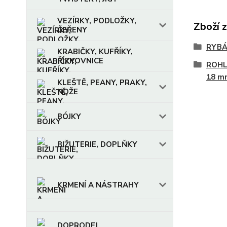
VEZÍRKY, PODLOŽKY,
Zboží 
ČEŘENY
RYBÁ
KRABIČKY, KUFŘÍKY,
ŘÍZKOVNICE
ROHL
18 m
KLEŠTĚ, PEANY, PRAKY,
NOŽE
BÓJKY
BIŽUTERIE, DOPLŇKY
KRMENÍ A NÁSTRAHY
DOPRODEJ