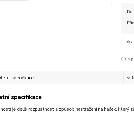
Dos
Pří
/
ks
Číslo p
etní specifikace
tní specifikace
ností je delší rozpustnost a způsob nastražení na háček, který z