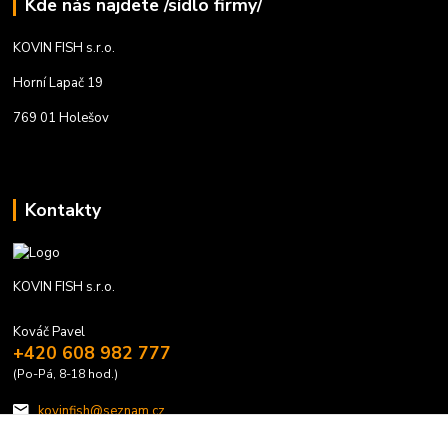
Kde nás najdete /sídlo firmy/
KOVIN FISH s.r.o.
Horní Lapač 19
769 01 Holešov
Kontakty
KOVIN FISH s.r.o.
Kováč Pavel
+420 608 982 777
(Po-Pá, 8-18 hod.)
kovinfish@seznam.cz