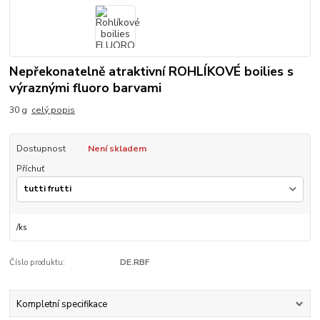
Nepřekonatelně atraktivní ROHLÍKOVÉ boilies s
výraznými fluoro barvami
30 g
celý popis
Dostupnost
Není skladem
Příchuť
/
ks
Číslo produktu:
DE.RBF
Kompletní specifikace