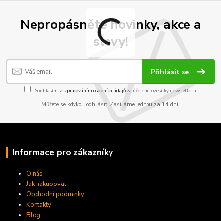
Nepropásněte novinky, akce a
slevy!
Přihlásit se
Souhlasím se
zpracováním osobních údajů
za účelem rozesílky newsletteru.
Můžete se kdykoli odhlásit. Zasíláme jednou za 14 dní.
Informace pro zákazníky
O nás
Jak nakupovat
Obchodní podmínky
Kontakty
Blog