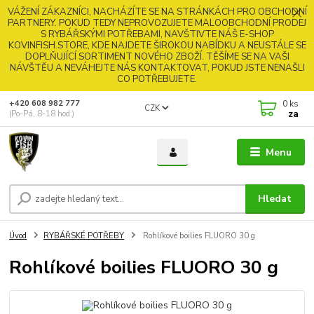
VÁŽENÍ ZÁKAZNÍCI, NACHÁZÍTE SE NA STRÁNKÁCH PRO OBCHODNÍ
PARTNERY. POKUD TEDY NEPROVOZUJETE MALOOBCHODNÍ PRODEJ
S RYBÁŘSKÝMI POTŘEBAMI, NAVŠTIVTE NÁŠ E-SHOP
KOVINFISH.STORE, KDE NAJDETE ŠIROKOU NABÍDKU A NEUSTÁLE SE
DOPLŇUJÍCÍ SORTIMENT NOVÉHO ZBOŽÍ. TĚŠÍME SE NA VAŠI
NÁVŠTĚU A NEVÁHEJTE NÁS KONTAKTOVAT, POKUD JSTE NENAŠLI
CO POTŘEBUJETE.
0
ks
+420 608 982 777
CZK
za
(Po-Pá, 8-18 hod.)
Menu
Hledat
Úvod
RYBÁŘSKÉ POTŘEBY
Rohlíkové boilies FLUORO 30 g
Rohlíkové boilies FLUORO 30 g