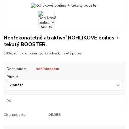
Nepřekonatelně atraktivní ROHLÍKOVÉ boilies +
tekutý BOOSTER.
100% rohlík, dlouhá výdrž na háčku.
celý popis
Dostupnost
Není skladem
Příchuť
/
ks
Číslo produktu:
DE.RBB