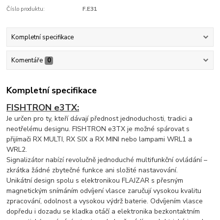
Číslo produktu:
F.E31
Kompletní specifikace
Komentáře
0
Kompletní specifikace
FISHTRON e3TX:
Je určen pro ty, kteří dávají přednost jednoduchosti, tradici a
neotřelému designu. FISHTRON e3TX je možné spárovat s
přijímači RX MULTI, RX SIX a RX MINI nebo lampami WRL1 a
WRL2.
Signalizátor nabízí revolučně jednoduché multifunkční ovládání –
zkrátka žádné zbytečné funkce ani složité nastavování.
Unikátní design spolu s elektronikou FLAJZAR s přesným
magnetickým snímáním odvíjení vlasce zaručují vysokou kvalitu
zpracování, odolnost a vysokou výdrž baterie. Odvíjením vlasce
dopředu i dozadu se kladka otáčí a elektronika bezkontaktním