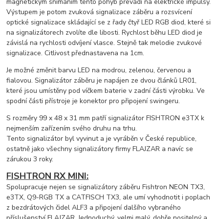
magnetickým snímáním tento pohyb převádí na elektrické impulsy.
Výstupem je potom zvuková signalizace záběru a rozsvícení
optické signalizace skládající se z řady čtyř LED RGB diod, které si
na signalizátorech zvolíte dle libosti. Rychlost běhu LED diod je
závislá na rychlosti odvíjení vlasce. Stejně tak melodie zvukové
signalizace. Citlivost přednastavena na 1cm.
Je možné změnit barvu LED na modrou, zelenou, červenou a
fialovou. Signalizátor záběru je napájen ze dvou článků LR01,
které jsou umístěny pod víčkem baterie v zadní části výrobku. Ve
spodní části přístroje je konektor pro připojení swingeru.
S rozměry 99 x 48 x 31 mm patří signalizátor FISHTRON e3TX k
nejmenším zařízením svého druhu na trhu.
Tento signalizátor byl vyvinut a je vyráběn v České republice,
ostatně jako všechny signalizátory firmy FLAJZAR a navíc se
zárukou 3 roky.
FISHTRON RX MINI:
Spolupracuje nejen se signalizátory záběru Fishtron NEON TX3,
e3TX, Q9-RGB TX a CATFISCH TX3, ale umí vyhodnotit i poplach
z bezdrátových čidel ALF3 a připojení dalšího vybraného
příslušenství FLAJZAR. Jednoduchý, velmi malý, dobře nositelný a