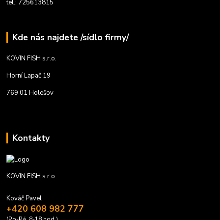
tel.: 725613815
Kde nás najdete /sídlo firmy/
KOVIN FISH s.r.o.
Horní Lapač 19
769 01 Holešov
Kontakty
KOVIN FISH s.r.o.
Kováč Pavel
+420 608 982 777
(Po-Pá, 8-18 hod.)