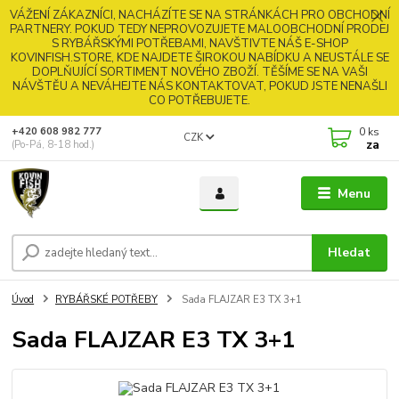
VÁŽENÍ ZÁKAZNÍCI, NACHÁZÍTE SE NA STRÁNKÁCH PRO OBCHODNÍ
PARTNERY. POKUD TEDY NEPROVOZUJETE MALOOBCHODNÍ PRODEJ
S RYBÁŘSKÝMI POTŘEBAMI, NAVŠTIVTE NÁŠ E-SHOP
KOVINFISH.STORE, KDE NAJDETE ŠIROKOU NABÍDKU A NEUSTÁLE SE
DOPLŇUJÍCÍ SORTIMENT NOVÉHO ZBOŽÍ. TĚŠÍME SE NA VAŠI
NÁVŠTĚU A NEVÁHEJTE NÁS KONTAKTOVAT, POKUD JSTE NENAŠLI
CO POTŘEBUJETE.
0
ks
+420 608 982 777
CZK
za
(Po-Pá, 8-18 hod.)
Menu
Hledat
Úvod
RYBÁŘSKÉ POTŘEBY
Sada FLAJZAR E3 TX 3+1
Sada FLAJZAR E3 TX 3+1