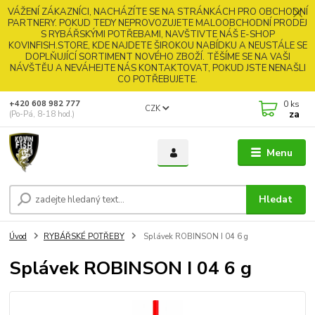
VÁŽENÍ ZÁKAZNÍCI, NACHÁZÍTE SE NA STRÁNKÁCH PRO OBCHODNÍ
PARTNERY. POKUD TEDY NEPROVOZUJETE MALOOBCHODNÍ PRODEJ
S RYBÁŘSKÝMI POTŘEBAMI, NAVŠTIVTE NÁŠ E-SHOP
KOVINFISH.STORE, KDE NAJDETE ŠIROKOU NABÍDKU A NEUSTÁLE SE
DOPLŇUJÍCÍ SORTIMENT NOVÉHO ZBOŽÍ. TĚŠÍME SE NA VAŠI
NÁVŠTĚU A NEVÁHEJTE NÁS KONTAKTOVAT, POKUD JSTE NENAŠLI
CO POTŘEBUJETE.
0
ks
+420 608 982 777
CZK
za
(Po-Pá, 8-18 hod.)
Menu
Hledat
Úvod
RYBÁŘSKÉ POTŘEBY
Splávek ROBINSON I 04 6 g
Splávek ROBINSON I 04 6 g