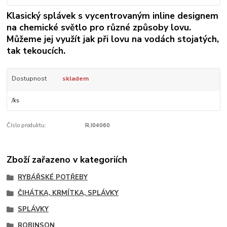
Klasický splávek s vycentrovaným inline designem
na chemické světlo pro různé způsoby lovu.
Můžeme jej využít jak při lovu na vodách stojatých,
tak tekoucích.
Dostupnost
skladem
/
ks
Číslo produktu:
R.I04060
Zboží zařazeno v kategoriích
RYBÁŘSKÉ POTŘEBY
ČIHÁTKA, KRMÍTKA, SPLÁVKY
SPLÁVKY
ROBINSON