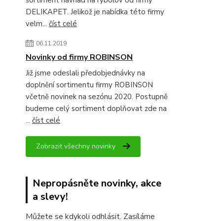
sortiment návnad na rybolov od firmy
DELIKAPET. Jelikož je nabídka této firmy
velm...
číst celé
06.11.2019
Novinky od firmy ROBINSON
Již jsme odeslali předobjednávky na
doplnění sortimentu firmy ROBINSON
včetně novinek na sezónu 2020. Postupně
budeme celý sortiment doplňovat zde na
...
číst celé
Zobrazit všechny novinky
Nepropásněte novinky, akce
a slevy!
Můžete se kdykoli odhlásit. Zasíláme