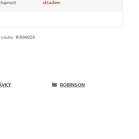
tupnost
skladem
roduktu:
R.R06020
ÁVKY
ROBINSON