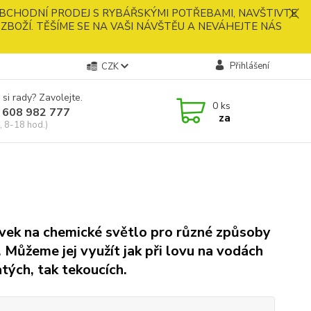
BCHODNÍ PRODEJ S RYBÁŘSKÝMI POTŘEBAMI, NAVŠTIVTE
ZBOŽÍ. TĚŠÍME SE NA VAŠI NÁVŠTĚU A NEVÁHEJTE NÁS
Přihlášení
CZK
 si rady? Zavolejte.
0
ks
 608 982 777
za
, 8-18 hod.)
vek na chemické světlo pro různé způsoby
. Můžeme jej využít jak při lovu na vodách
atých, tak tekoucích.