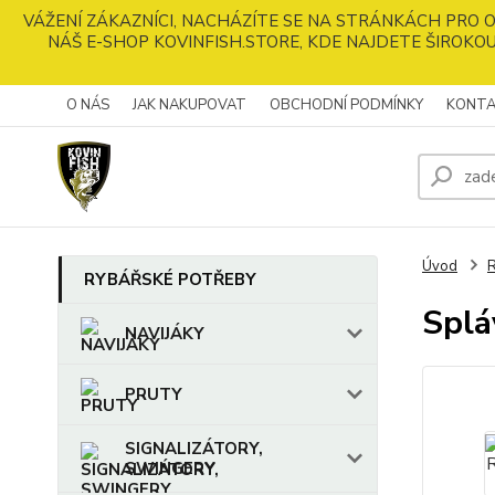
VÁŽENÍ ZÁKAZNÍCI, NACHÁZÍTE SE NA STRÁNKÁCH PRO
NÁŠ E-SHOP KOVINFISH.STORE, KDE NAJDETE ŠIROKOU
O NÁS
JAK NAKUPOVAT
OBCHODNÍ PODMÍNKY
KONTA
Úvod
RYBÁŘSKÉ POTŘEBY
Splá
NAVIJÁKY
PRUTY
SIGNALIZÁTORY,
SWINGERY