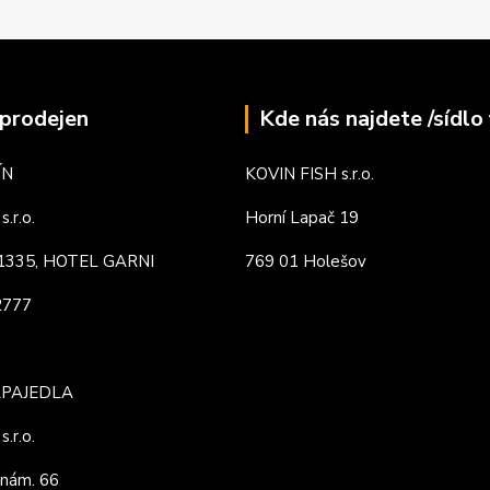
prodejen
Kde nás najdete /sídlo 
ÍN
KOVIN FISH s.r.o.
.r.o.
Horní Lapač 19
. 1335, HOTEL GARNI
769 01 Holešov
82777
APAJEDLA
.r.o.
nám. 66