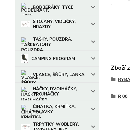
PODBĚRÁKY, TYČE
STOJANY, VIDLIČKY,
HRAZDY
TAŠKY, POUZDRA,
BATOHY
CAMPING PROGRAM
Zboží 
VLASCE, ŠŇŮRY, LANKA
RYBÁ
HÁČKY, DVOJHÁČKY,
TROJHÁČKY
R 06
ČIHÁTKA, KRMÍTKA,
SPLÁVKY
TŘPYTKY, WOBLERY,
TWISTERY, JIGY