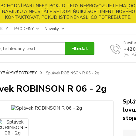
 OBCHODNÍ PARTNERY. POKUD TEDY NEPROVOZUJETE MALOO
 NABÍDKU A NEUSTÁLE SE DOPLŇUJÍCÍ SORTIMENT NOVÉHO 
KONTAKTOVAT, POKUD JSTE NENAŠLI CO POTŘEBUJETE.
KTY
PRODEJNY
Novinky
Nevíte
Hledat
+420
(Po-Pá
RYBÁŘSKÉ POTŘEBY
Splávek ROBINSON R 06 - 2g
vek ROBINSON R 06 - 2g
Splá
lovu
stoj