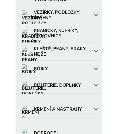
VEZÍRKY, PODLOŽKY,
ČEŘENY
KRABIČKY, KUFŘÍKY,
ŘÍZKOVNICE
KLEŠTĚ, PEANY, PRAKY,
NOŽE
BÓJKY
BIŽUTERIE, DOPLŇKY
KRMENÍ A NÁSTRAHY
DOPRODEJ