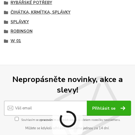
RYBÁŘSKÉ POTŘEBY
ČIHÁTKA, KRMÍTKA, SPLÁVKY
SPLÁVKY
ROBINSON
W 01
Nepropásněte novinky, akce a
slevy!
Přihlásit se
Souhlasím se
zpracováním osobních údajů
za účelem rozesílky newsletteru.
Můžete se kdykoli odhlásit. Zasíláme jednou za 14 dní.