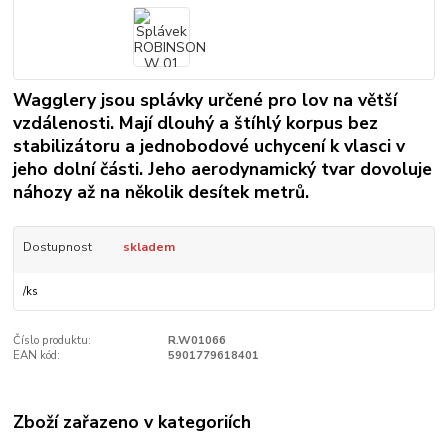
Wagglery jsou splávky určené pro lov na větší
vzdálenosti. Mají dlouhý a štíhlý korpus bez
stabilizátoru a jednobodové uchycení k vlasci v
jeho dolní části. Jeho aerodynamický tvar dovoluje
náhozy až na několik desítek metrů.
Dostupnost
skladem
/
ks
Číslo produktu:
R.W01066
EAN kód:
5901779618401
Zboží zařazeno v kategoriích