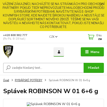
VÁŽENÍ ZÁKAZNÍCI, NACHÁZÍTE SE NA STRÁNKÁCH PRO OBCHODNÍ
PARTNERY. POKUD TEDY NEPROVOZUJETE MALOOBCHODNÍ PRODEJ
S RYBÁŘSKÝMI POTŘEBAMI, NAVŠTIVTE NÁŠ E-SHOP
KOVINFISH.STORE, KDE NAJDETE ŠIROKOU NABÍDKU A NEUSTÁLE SE
DOPLŇUJÍCÍ SORTIMENT NOVÉHO ZBOŽÍ. TĚŠÍME SE NA VAŠI
NÁVŠTĚU A NEVÁHEJTE NÁS KONTAKTOVAT, POKUD JSTE NENAŠLI
CO POTŘEBUJETE.
0
ks
+420 608 982 777
CZK
za
(Po-Pá, 8-18 hod.)
Menu
Hledat
Úvod
RYBÁŘSKÉ POTŘEBY
Splávek ROBINSON W 01 6+6 g
Splávek ROBINSON W 01 6+6 g