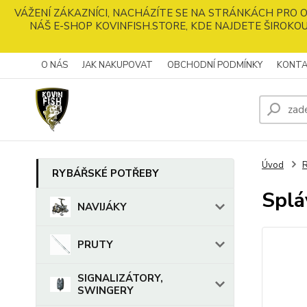
VÁŽENÍ ZÁKAZNÍCI, NACHÁZÍTE SE NA STRÁNKÁCH PRO
NÁŠ E-SHOP KOVINFISH.STORE, KDE NAJDETE ŠIROKOU
O NÁS
JAK NAKUPOVAT
OBCHODNÍ PODMÍNKY
KONTA
Úvod
RYBÁŘSKÉ POTŘEBY
Splá
NAVIJÁKY
PRUTY
SIGNALIZÁTORY,
SWINGERY