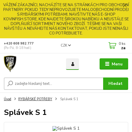
VÁŽENÍ ZÁKAZNÍCI, NACHÁZÍTE SE NA STRÁNKÁCH PRO OBCHODNÍ
PARTNERY. POKUD TEDY NEPROVOZUJETE MALOOBCHODNÍ PRODEJ
S RYBÁŘSKÝMI POTŘEBAMI, NAVŠTIVTE NÁŠ E-SHOP
KOVINFISH.STORE, KDE NAJDETE ŠIROKOU NABÍDKU A NEUSTÁLE SE
DOPLŇUJÍCÍ SORTIMENT NOVÉHO ZBOŽÍ. TĚŠÍME SE NA VAŠI
NÁVŠTĚU A NEVÁHEJTE NÁS KONTAKTOVAT, POKUD JSTE NENAŠLI
CO POTŘEBUJETE.
0
ks
+420 608 982 777
CZK
za
(Po-Pá, 8-18 hod.)
Menu
Hledat
Úvod
RYBÁŘSKÉ POTŘEBY
Splávek S 1
Splávek S 1