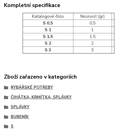
Kompletní specifikace
Katalogové číslo
Nosnost (gr)
S 0,5
0,5
S 1
1
S 1,5
1,5
S 2
2
S 3
3
Zboží zařazeno v kategoriích
RYBÁŘSKÉ POTŘEBY
ČIHÁTKA, KRMÍTKA, SPLÁVKY
SPLÁVKY
BUBENÍK
S