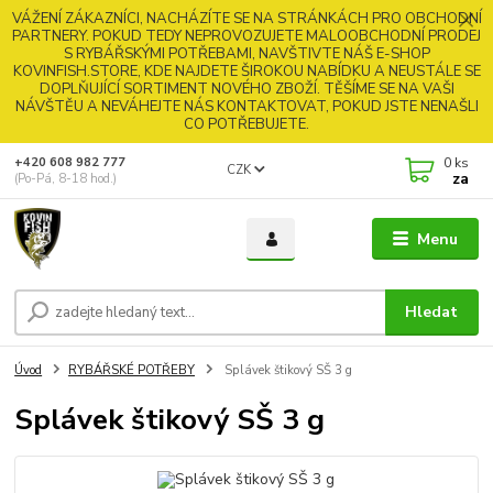
VÁŽENÍ ZÁKAZNÍCI, NACHÁZÍTE SE NA STRÁNKÁCH PRO OBCHODNÍ
PARTNERY. POKUD TEDY NEPROVOZUJETE MALOOBCHODNÍ PRODEJ
S RYBÁŘSKÝMI POTŘEBAMI, NAVŠTIVTE NÁŠ E-SHOP
KOVINFISH.STORE, KDE NAJDETE ŠIROKOU NABÍDKU A NEUSTÁLE SE
DOPLŇUJÍCÍ SORTIMENT NOVÉHO ZBOŽÍ. TĚŠÍME SE NA VAŠI
NÁVŠTĚU A NEVÁHEJTE NÁS KONTAKTOVAT, POKUD JSTE NENAŠLI
CO POTŘEBUJETE.
0
ks
+420 608 982 777
CZK
za
(Po-Pá, 8-18 hod.)
Menu
Hledat
Úvod
RYBÁŘSKÉ POTŘEBY
Splávek štikový SŠ 3 g
Splávek štikový SŠ 3 g