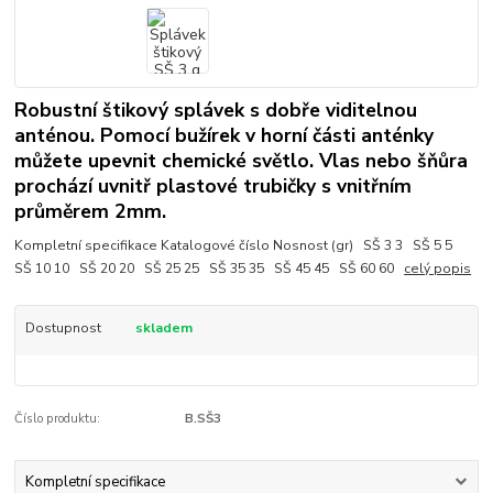
Robustní štikový splávek s dobře viditelnou
anténou. Pomocí bužírek v horní části anténky
můžete upevnit chemické světlo. Vlas nebo šňůra
prochází uvnitř plastové trubičky s vnitřním
průměrem 2mm.
Kompletní specifikace Katalogové číslo Nosnost (gr) SŠ 3 3 SŠ 5 5
SŠ 10 10 SŠ 20 20 SŠ 25 25 SŠ 35 35 SŠ 45 45 SŠ 60 60
celý popis
Dostupnost
skladem
Číslo produktu:
B.SŠ3
Kompletní specifikace