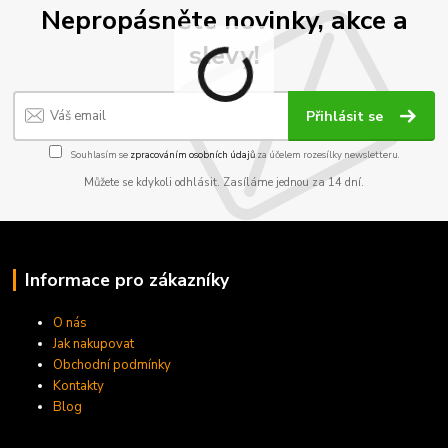
Nepropásněte novinky, akce a
slevy!
Přihlásit se
Souhlasím se
zpracováním osobních údajů
za účelem rozesílky newsletteru.
Můžete se kdykoli odhlásit. Zasíláme jednou za 14 dní.
Informace pro zákazníky
O nás
Jak nakupovat
Obchodní podmínky
Kontakty
Blog