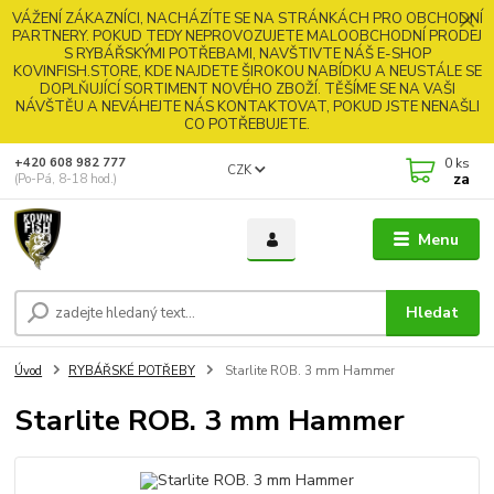
VÁŽENÍ ZÁKAZNÍCI, NACHÁZÍTE SE NA STRÁNKÁCH PRO OBCHODNÍ
PARTNERY. POKUD TEDY NEPROVOZUJETE MALOOBCHODNÍ PRODEJ
S RYBÁŘSKÝMI POTŘEBAMI, NAVŠTIVTE NÁŠ E-SHOP
KOVINFISH.STORE, KDE NAJDETE ŠIROKOU NABÍDKU A NEUSTÁLE SE
DOPLŇUJÍCÍ SORTIMENT NOVÉHO ZBOŽÍ. TĚŠÍME SE NA VAŠI
NÁVŠTĚU A NEVÁHEJTE NÁS KONTAKTOVAT, POKUD JSTE NENAŠLI
CO POTŘEBUJETE.
0
ks
+420 608 982 777
CZK
za
(Po-Pá, 8-18 hod.)
Menu
Hledat
Úvod
RYBÁŘSKÉ POTŘEBY
Starlite ROB. 3 mm Hammer
Starlite ROB. 3 mm Hammer